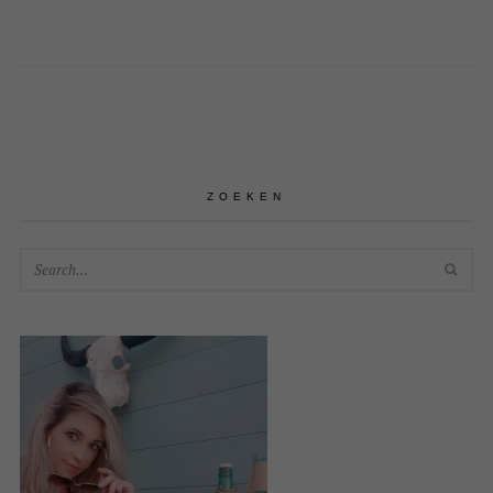
ZOEKEN
SEA