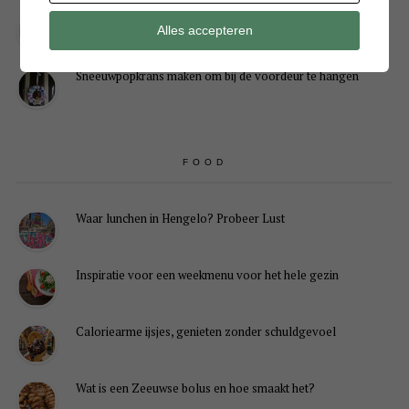
Kerstengel maken van een houten wasknijper
Alles accepteren
Sneeuwpopkrans maken om bij de voordeur te hangen
FOOD
Waar lunchen in Hengelo? Probeer Lust
Inspiratie voor een weekmenu voor het hele gezin
Caloriearme ijsjes, genieten zonder schuldgevoel
Wat is een Zeeuwse bolus en hoe smaakt het?