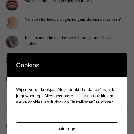
Wat helpt nou écht tegen jeugdpuistjes?
Vanaf welke leeftijd krijgen jongens de baard in de keel?
Kinderrommelmarkt tips: zo verkoop je snel én slim je
spullen
LOL, BRB! Waarom kinderen zo kort antwoorden op appjes
Cookies
Redenen waarom je puber een onvoldoende heeft gehaald
Wij serveren koekjes. Als je denkt dat dat oké is, klik
je gewoon op "Alles accepteren". U kunt ook kiezen
welke cookies u wilt door op "Instellingen" te klikken.
DIY
Simpele DIY: Maak een geurroos van watten
Instellingen