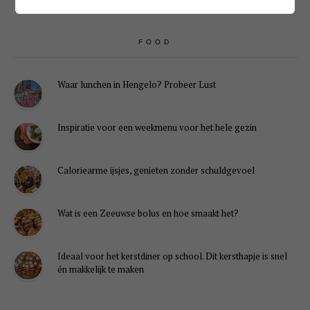
FOOD
Waar lunchen in Hengelo? Probeer Lust
Inspiratie voor een weekmenu voor het hele gezin
Caloriearme ijsjes, genieten zonder schuldgevoel
Wat is een Zeeuwse bolus en hoe smaakt het?
Ideaal voor het kerstdiner op school. Dit kersthapje is snel
én makkelijk te maken