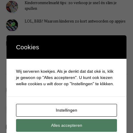
Kinderrommelmarkt tips: zo verkoop je snel én slim je
spullen
LOL, BRB! Waarom kinderen zo kort antwoorden op appjes
Redenen waarom je puber een onvoldoende heeft gehaald
Cookies
DIY
Wij serveren koekjes. Als je denkt dat dat oké is, klik
je gewoon op "Alles accepteren". U kunt ook kiezen
welke cookies u wilt door op "Instellingen" te klikken.
Simpele DIY: Maak een geurroos van watten
Kerstengel maken van een houten wasknijper
Instellingen
Sneeuwpopkrans maken om bij de voordeur te hangen
Alles accepteren