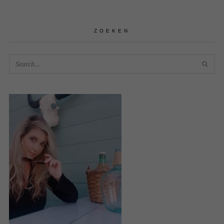
ZOEKEN
SEA