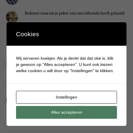
Redenen waarom je puber een onvoldoende heeft gehaald
Cookies
DIY
Wij serveren koekjes. Als je denkt dat dat oké is, klik
Simpele DIY: Maak een geurroos van watten
je gewoon op "Alles accepteren". U kunt ook kiezen
welke cookies u wilt door op "Instellingen" te klikken.
Kerstengel maken van een houten wasknijper
Sneeuwpopkrans maken om bij de voordeur te hangen
Instellingen
Alles accepteren
FOOD