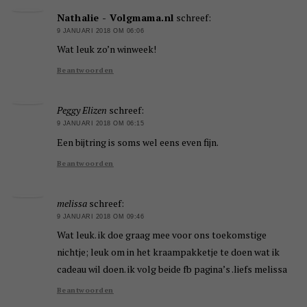
Nathalie - Volgmama.nl
schreef:
9 JANUARI 2018 OM 06:06
Wat leuk zo’n winweek!
Beantwoorden
Peggy Elizen
schreef:
9 JANUARI 2018 OM 06:15
Een bijtring is soms wel eens even fijn.
Beantwoorden
melissa
schreef:
9 JANUARI 2018 OM 09:46
Wat leuk. ik doe graag mee voor ons toekomstige
nichtje; leuk om in het kraampakketje te doen wat ik
cadeau wil doen. ik volg beide fb pagina’s .liefs melissa
Beantwoorden