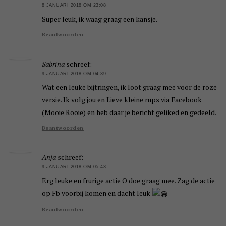
8 JANUARI 2018 OM 23:08
Super leuk, ik waag graag een kansje.
Beantwoorden
Sabrina
schreef:
9 JANUARI 2018 OM 04:39
Wat een leuke bijtringen, ik loot graag mee voor de roze
versie. Ik volg jou en Lieve kleine rups via Facebook
(Mooie Rooie) en heb daar je bericht geliked en gedeeld.
Beantwoorden
Anja
schreef:
9 JANUARI 2018 OM 05:43
Erg leuke en frurige actie O doe graag mee. Zag de actie
op Fb voorbij komen en dacht leuk
Beantwoorden