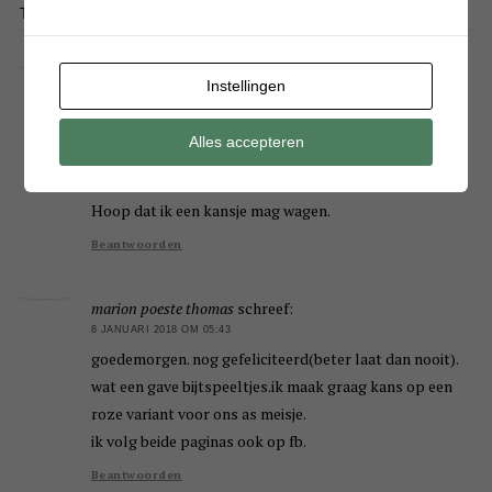
THIS ARTICLE HAS 43 COMMENTS
Oma Will
schreef:
Instellingen
7 JANUARI 2018 OM 22:11
Graag doe ik mee met deze winactie, voor een bijtring
Alles accepteren
Baby girl, voor mijn jongste kleindochter.
Ik heb geen Facebook, maar volg op Bloglovin.
Hoop dat ik een kansje mag wagen.
Beantwoorden
marion poeste thomas
schreef:
8 JANUARI 2018 OM 05:43
goedemorgen. nog gefeliciteerd(beter laat dan nooit).
wat een gave bijtspeeltjes.ik maak graag kans op een
roze variant voor ons as meisje.
ik volg beide paginas ook op fb.
Beantwoorden