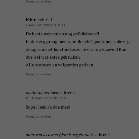
Beantwoorden
Ellen
schreef:
9 JANUARI 2018 OM 21:21
De beste wensen en nog gefeliciteerd!
Ik doe erg graag mee want ik heb 2 gastkindjes die erg
bezig zijn met hun tandjes en overal op kauwen! Kan
dus wel wat extra gebruiken.
Alle stappen en volgacties gedaan.
Beantwoorden
paula voorwinden
schreef:
11 JANUARI 2018 OM 07:30
Super leuk, ik doe mee!
Beantwoorden
anne van leeuwen (dutch_vegetarian)
schreef: