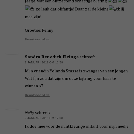
Jeetje, wat een ontzettend schattige bijtring
zo leuk dat olifantje! Daar zal de kleine
blij
mee zijn!
Groetjes Fenny
Beantwoorden
Sandra Benedick Elzinga
schreef:
9 JANUARI 2018 OM 16:59
Mijn vriendin Yolanda Stasse is zwanger van een jongen
Wat fijn zou dat zijn om deze bijtring voor haar te
winnen <3
Beantwoorden
Nelly
schreef:
9 JANUARI 2018 OM 17:58
Ik doe mee voor de mintkleurige olifant voor mijn neefje