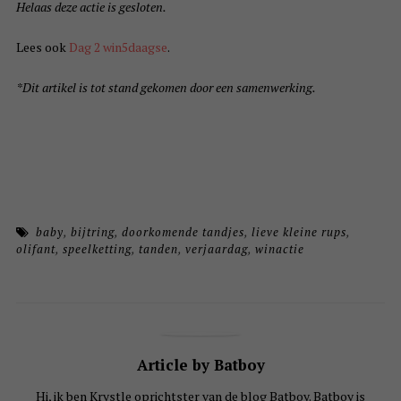
Helaas deze actie is gesloten.
Lees ook
Dag 2 win5daagse
.
*Dit artikel is tot stand gekomen door een samenwerking.
baby
,
bijtring
,
doorkomende tandjes
,
lieve kleine rups
,
olifant
,
speelketting
,
tanden
,
verjaardag
,
winactie
Article by Batboy
Hi, ik ben Krystle oprichtster van de blog Batboy. Batboy is