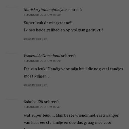
Mariska giulianojazzlyna
schreef:
8 JANUARI 2018 OM 08:49
Super leuk dr mintgroene!!
Ik heb beide geliked en op vplgem gedrukt!!
Beantwoorden
Esmeralda Groenland
schreef:
8 JANUARI 2018 OM 09:29
Die zijn leuk! Handig voor mijn knul die nog veel tandjes
moet krijgen…
Beantwoorden
Sabrien Zijl
schreef:
8 JANUARI 2018 OM 09:47
wat super leuk…. Mijn beste vriendinnetje is zwanger
van haar eerste kindje en doe dus graag mee voor