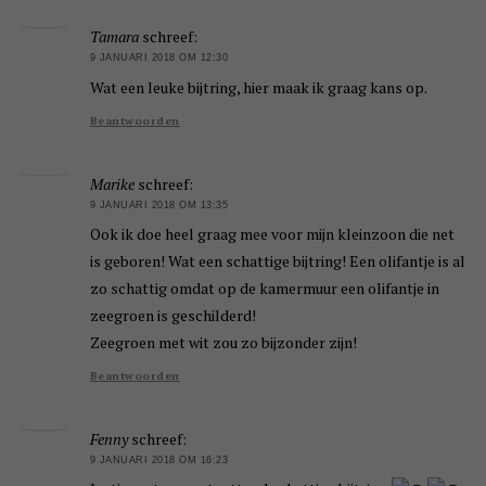
Tamara
schreef:
9 JANUARI 2018 OM 12:30
Wat een leuke bijtring, hier maak ik graag kans op.
Beantwoorden
Marike
schreef:
9 JANUARI 2018 OM 13:35
Ook ik doe heel graag mee voor mijn kleinzoon die net
is geboren! Wat een schattige bijtring! Een olifantje is al
zo schattig omdat op de kamermuur een olifantje in
zeegroen is geschilderd!
Zeegroen met wit zou zo bijzonder zijn!
Beantwoorden
Fenny
schreef:
9 JANUARI 2018 OM 16:23