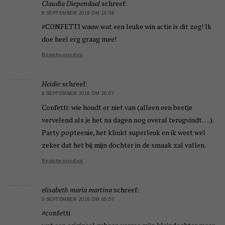
Claudia Diependaal
schreef:
8 SEPTEMBER 2018 OM 14:39
#CONFETTI wauw wat een leuke win actie is dit zeg! Ik
doe heel erg graag mee!
Beantwoorden
Heidie
schreef:
8 SEPTEMBER 2018 OM 20:07
Confetti: wie houdt er niet van (alleen een beetje
vervelend als je het na dagen nog overal terugvindt….).
Party popteenie, het klinkt superleuk en ik weet wel
zeker dat het bij mijn dochter in de smaak zal vallen.
Beantwoorden
elisabeth maria martina
schreef:
9 SEPTEMBER 2018 OM 05:57
#confetti