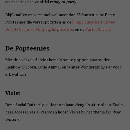
accessoires zijn ze altijd
r
eady to party
!
Blijf knallen en verzamel wel meer dan 25 fantastische Party
Popteenies die verstopt zitten in: de
Single Surprise Popper
,
Double Surprise Popper
,
Surprise Box
en de
Party Playset
.
De Popteenies
Met drie verschillende thema’s om te poppen, waaronder
Rainbow Unicorn, Cutie Animal en Winter Wonderland, is er voor
elk wat wils.
Violet
Deze Social Butterfly is klaar om haar vleugels uit te slaan. Zoals
haar accessoires al verraden hoort Violet bij het thema
Rainbow
Unicorn
.