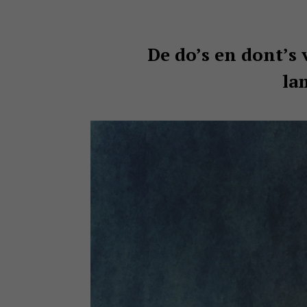
De do’s en dont’s
la