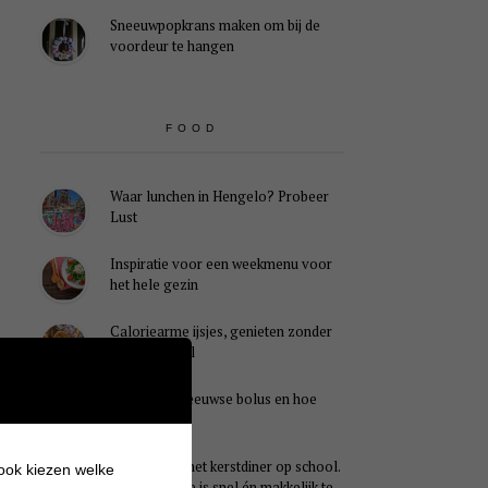
Sneeuwpopkrans maken om bij de
voordeur te hangen
FOOD
Waar lunchen in Hengelo? Probeer
Lust
Inspiratie voor een weekmenu voor
het hele gezin
Caloriearme ijsjes, genieten zonder
schuldgevoel
Wat is een Zeeuwse bolus en hoe
smaakt het?
Ideaal voor het kerstdiner op school.
 ook kiezen welke
Dit kersthapje is snel én makkelijk te