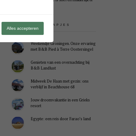
maken
UITSTAPJES
Alles accepteren
Weekendje Groningen. Onze ervaring
met B&B Pied à Terre Oostersingel
Genieten van een overnachting bij
B&B Landlust
Midweek De Haan met gezin: ons
verblijf in Beachhouse 68
Jouw droomvakantie in een Grieks
resort
Egypte: een reis door Farao’s land