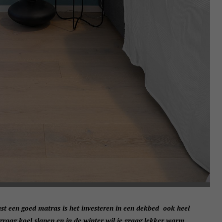
ast een goed matras is het investeren in een dekbed ook heel
graag koel slapen en in de winter wil je graag lekker warm