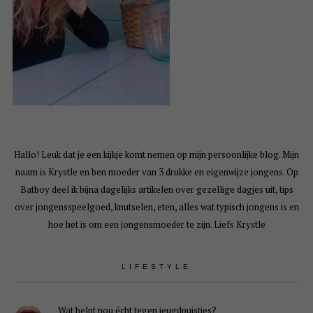
Hallo! Leuk dat je een kijkje komt nemen op mijn persoonlijke blog. Mijn
naam is Krystle en ben moeder van 3 drukke en eigenwijze jongens. Op
Batboy deel ik bijna dagelijks artikelen over gezellige dagjes uit, tips
over jongensspeelgoed, knutselen, eten, alles wat typisch jongens is en
hoe het is om een jongensmoeder te zijn. Liefs Krystle
LIFESTYLE
Wat helpt nou écht tegen jeugdpuistjes?