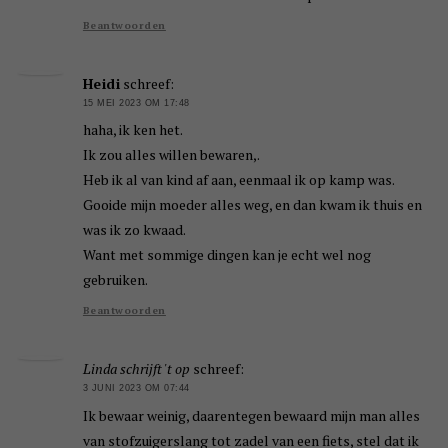
Beantwoorden
Heidi
schreef:
15 MEI 2023 OM 17:48
haha, ik ken het.
Ik zou alles willen bewaren,.
Heb ik al van kind af aan, eenmaal ik op kamp was.
Gooide mijn moeder alles weg, en dan kwam ik thuis en
was ik zo kwaad.
Want met sommige dingen kan je echt wel nog
gebruiken.
Beantwoorden
Linda schrijft 't op
schreef:
3 JUNI 2023 OM 07:44
Ik bewaar weinig, daarentegen bewaard mijn man alles
van stofzuigerslang tot zadel van een fiets, stel dat ik