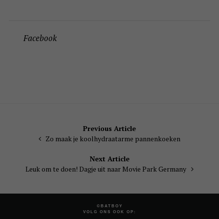
Facebook
Bericht
Previous Article
Zo maak je koolhydraatarme pannenkoeken
navigatie
Next Article
Leuk om te doen! Dagje uit naar Movie Park Germany
©BATBOY
VOLG ONS OOK OP: