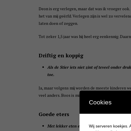
Deon is erg verlegen, maar dat was ik vroeger ook. M
het van mij geërfd. Verlegen zijn is wel zo vervele
laten doen of zeggen.
Tot zeker 1,5 jaar was hij heel erg eenkennig. Daar
Driftig en koppig
Als de Stier iets niet zint of teveel onder dr
toe.
Ja, maar volgens mij worden de meeste kinderen wel d
veel anders. Boos is misschien een beter woord en 
Cookies
Goede eters
Met lekker eten en drinken doe je een Stier e
Wij serveren koekjes. A