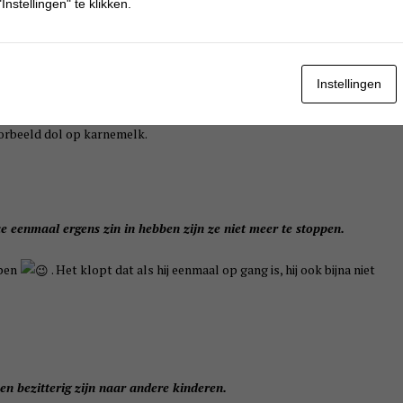
Instellingen" te klikken.
j alle kinderen een heel groot plezier mee. Deon is helemaal niet dol
ij mee kan maken. De Mc Donalds vind hij alleen maar leuk om het
 gestolen worden. Een lekker ijsje na is natuurlijk altijd goed. Als
Instellingen
l heel erg van genieten.
jvoorbeeld dol op karnemelk.
 eenmaal ergens zin in hebben zijn ze niet meer te stoppen.
ppen
. Het klopt dat als hij eenmaal op gang is, hij ook bijna niet
en bezitterig zijn naar andere kinderen.