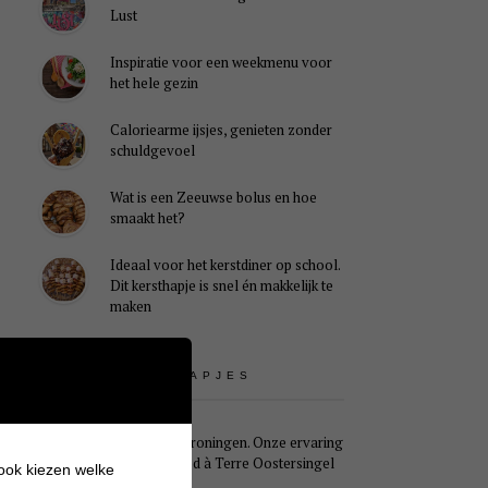
Lust
Inspiratie voor een weekmenu voor
het hele gezin
Caloriearme ijsjes, genieten zonder
schuldgevoel
Wat is een Zeeuwse bolus en hoe
smaakt het?
Ideaal voor het kerstdiner op school.
Dit kersthapje is snel én makkelijk te
maken
UITSTAPJES
Weekendje Groningen. Onze ervaring
met B&B Pied à Terre Oostersingel
 ook kiezen welke