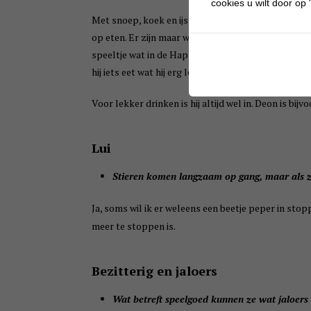
cookies u wilt door op "
Met snoep, koek en ijs, maar daar doe je volgens mi
op eten. Er zijn maar weinig dingen waar je hem bl
speeltje wat in de Happy Meal zit en de rest kan hem
hij iets eet wat hij erg lekker vind dan kan hij er we
Voor lekker drinken is hij altijd wel in. Deon is bi
Lui
Stieren komen langzaam op gang, maar als ze
Ja, soms wil ik er weleens een beetje peper in sto
meer te stoppen is.
Bezitterig en jaloers
Wat betreft speelgoed kunnen ze wat jaloers 