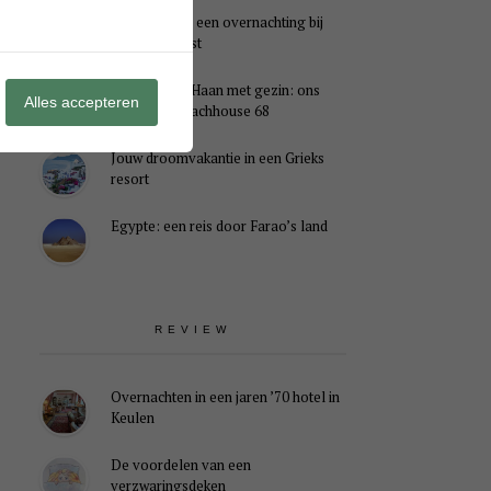
Genieten van een overnachting bij
B&B Landlust
Midweek De Haan met gezin: ons
Alles accepteren
verblijf in Beachhouse 68
Jouw droomvakantie in een Grieks
resort
Egypte: een reis door Farao’s land
REVIEW
Overnachten in een jaren ’70 hotel in
Keulen
De voordelen van een
verzwaringsdeken