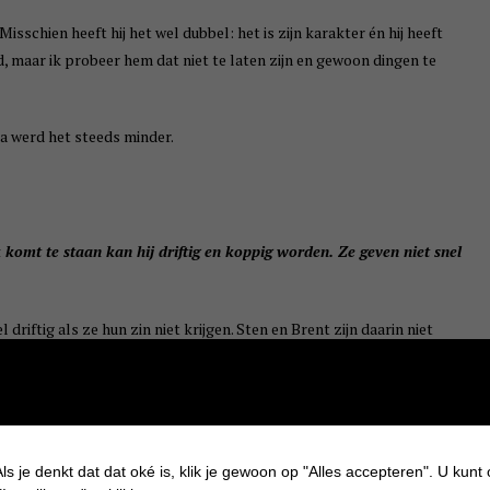
isschien heeft hij het wel dubbel: het is zijn karakter én hij heeft
nd, maar ik probeer hem dat niet te laten zijn en gewoon dingen te
na werd het steeds minder.
uk komt te staan kan hij driftig en koppig worden. Ze geven niet snel
riftig als ze hun zin niet krijgen. Sten en Brent zijn daarin niet
koppig zijn ze allemaal haha.
en groot plezier.
ls je denkt dat dat oké is, klik je gewoon op "Alles accepteren". U kunt