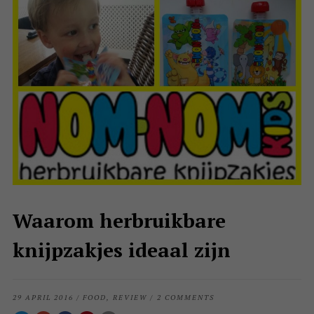
Waarom herbruikbare
knijpzakjes ideaal zijn
29 APRIL 2016
/
FOOD
,
REVIEW
/
2 COMMENTS