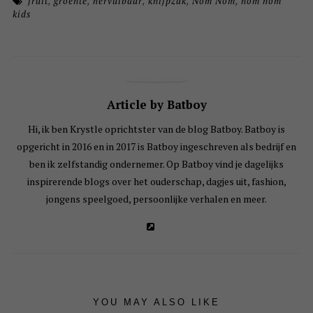
fruit
,
groente
,
hervulbaar
,
knijpzak
,
Nom Nom
,
nom nom
kids
Article by Batboy
Hi, ik ben Krystle oprichtster van de blog Batboy. Batboy is
opgericht in 2016 en in 2017 is Batboy ingeschreven als bedrijf en
ben ik zelfstandig ondernemer. Op Batboy vind je dagelijks
inspirerende blogs over het ouderschap, dagjes uit, fashion,
jongens speelgoed, persoonlijke verhalen en meer.
YOU MAY ALSO LIKE