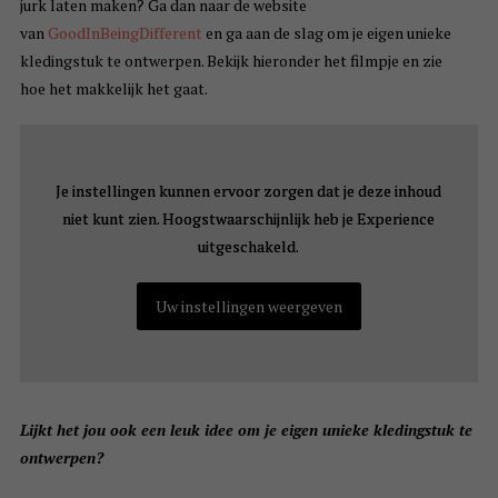
jurk laten maken? Ga dan naar de website
van
GoodInBeingDifferent
en ga aan de slag om je eigen unieke
kledingstuk te ontwerpen. Bekijk hieronder het filmpje en zie
hoe het makkelijk het gaat.
Je instellingen kunnen ervoor zorgen dat je deze inhoud
Je instellingen kunnen ervoor zorgen dat je deze inhoud
niet kunt zien. Hoogstwaarschijnlijk heb je Experience
niet kunt zien. Hoogstwaarschijnlijk heb je Experience
uitgeschakeld.
uitgeschakeld.
Uw instellingen weergeven
Uw instellingen weergeven
Lijkt het jou ook een leuk idee om je eigen unieke kledingstuk te
ontwerpen?