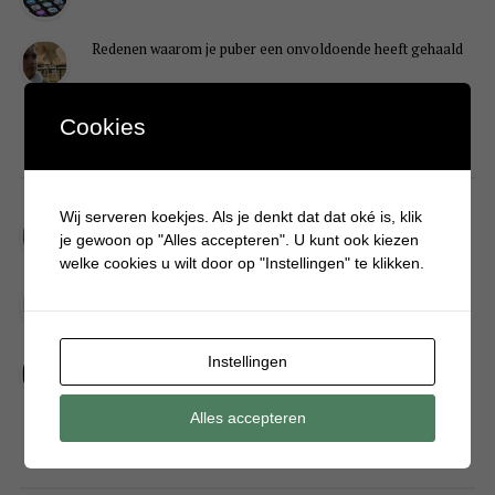
Redenen waarom je puber een onvoldoende heeft gehaald
Cookies
DIY
Wij serveren koekjes. Als je denkt dat dat oké is, klik
Simpele DIY: Maak een geurroos van watten
je gewoon op "Alles accepteren". U kunt ook kiezen
welke cookies u wilt door op "Instellingen" te klikken.
Kerstengel maken van een houten wasknijper
Sneeuwpopkrans maken om bij de voordeur te hangen
Instellingen
Alles accepteren
FOOD