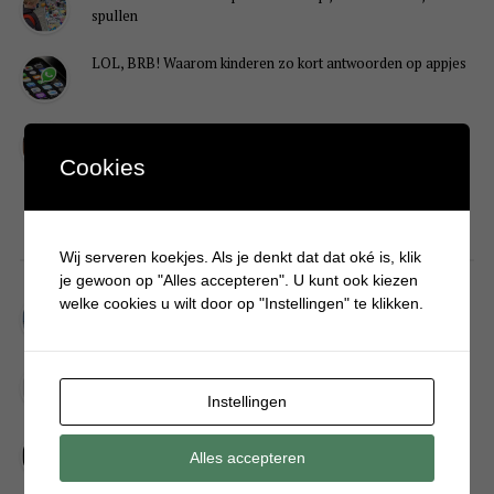
spullen
LOL, BRB! Waarom kinderen zo kort antwoorden op appjes
Redenen waarom je puber een onvoldoende heeft gehaald
Cookies
DIY
Wij serveren koekjes. Als je denkt dat dat oké is, klik
je gewoon op "Alles accepteren". U kunt ook kiezen
Simpele DIY: Maak een geurroos van watten
welke cookies u wilt door op "Instellingen" te klikken.
Kerstengel maken van een houten wasknijper
Instellingen
Sneeuwpopkrans maken om bij de voordeur te hangen
Alles accepteren