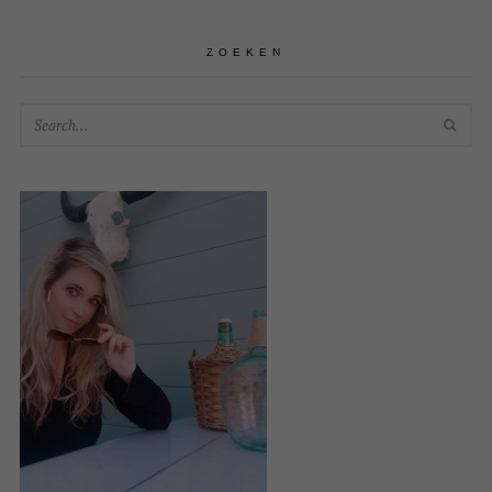
ZOEKEN
SEA