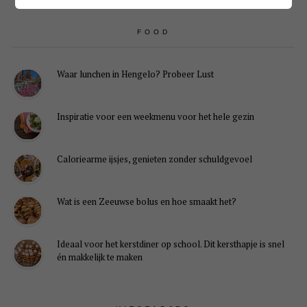
FOOD
Waar lunchen in Hengelo? Probeer Lust
Inspiratie voor een weekmenu voor het hele gezin
Caloriearme ijsjes, genieten zonder schuldgevoel
Wat is een Zeeuwse bolus en hoe smaakt het?
Ideaal voor het kerstdiner op school. Dit kersthapje is snel
én makkelijk te maken