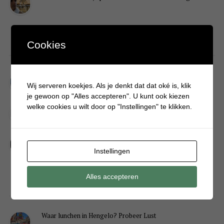
Cookies
DIY
Simpele DIY: Maak een geurroos van watten
Wij serveren koekjes. Als je denkt dat dat oké is, klik
je gewoon op "Alles accepteren". U kunt ook kiezen
Kerstengel maken van een houten wasknijper
welke cookies u wilt door op "Instellingen" te klikken.
Sneeuwpopkrans maken om bij de voordeur te hangen
Instellingen
Alles accepteren
FOOD
Waar lunchen in Hengelo? Probeer Lust