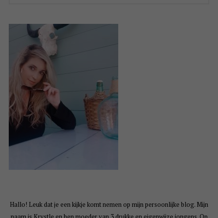
Hallo! Leuk dat je een kijkje komt nemen op mijn persoonlijke blog. Mijn
naam is Krystle en ben moeder van 3 drukke en eigenwijze jongens. Op