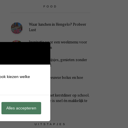
FOOD
Waar lunchen in Hengelo? Probeer
Lust
Inspiratie voor een weekmenu voor
het hele gezin
Caloriearme ijsjes, genieten zonder
schuldgevoel
 ook kiezen welke
Wat is een Zeeuwse bolus en hoe
smaakt het?
Ideaal voor het kerstdiner op school.
Dit kersthapje is snel én makkelijk te
maken
Alles accepteren
UITSTAPJES