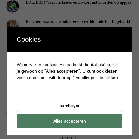
LOL, BRB! Waarom kinderen zo kort antwoorden op appjes
Redenen waarom je puber een onvoldoende heeft gehaald
Cookies
DIY
Wij serveren koekjes. Als je denkt dat dat oké is, klik
Simpele DIY: Maak een geurroos van watten
je gewoon op "Alles accepteren". U kunt ook kiezen
welke cookies u wilt door op "Instellingen" te klikken.
Kerstengel maken van een houten wasknijper
Instellingen
Sneeuwpopkrans maken om bij de voordeur te hangen
Alles accepteren
FOOD