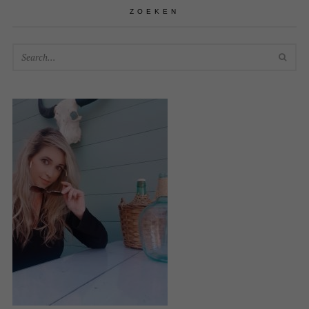
ZOEKEN
SEA