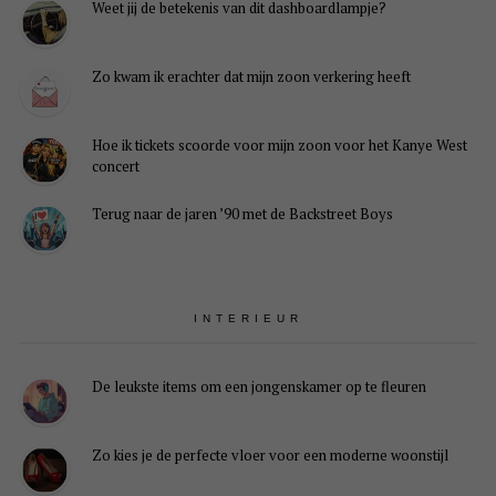
Weet jij de betekenis van dit dashboardlampje?
Je
instellingen
Zo kwam ik erachter dat mijn zoon verkering heeft
kunnen
ervoor
zorgen
Hoe ik tickets scoorde voor mijn zoon voor het Kanye West
dat
concert
je
deze
Terug naar de jaren ’90 met de Backstreet Boys
inhoud
niet
kunt
zien.
Hoogstwaarschijnlijk
heb
INTERIEUR
je
Experience
uitgeschakeld.
De leukste items om een jongenskamer op te fleuren
lingen weergeven
Zo kies je de perfecte vloer voor een moderne woonstijl