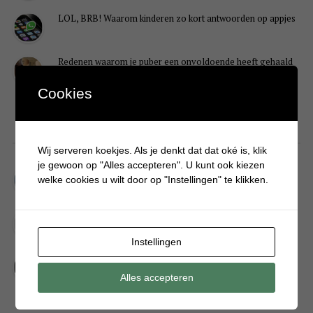
LOL, BRB! Waarom kinderen zo kort antwoorden op appjes
Redenen waarom je puber een onvoldoende heeft gehaald
Cookies
DIY
Wij serveren koekjes. Als je denkt dat dat oké is, klik
je gewoon op "Alles accepteren". U kunt ook kiezen
Simpele DIY: Maak een geurroos van watten
welke cookies u wilt door op "Instellingen" te klikken.
Kerstengel maken van een houten wasknijper
Instellingen
Sneeuwpopkrans maken om bij de voordeur te hangen
Alles accepteren