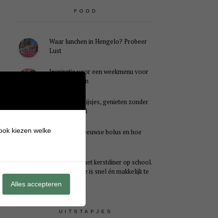
FOOD
Waar lunchen in Hengelo? Probeer
Lust
Inspiratie voor een weekmenu voor
het hele gezin
Caloriearme ijsjes, genieten zonder
schuldgevoel
 ook kiezen welke
Wat is een Zeeuwse bolus en hoe
smaakt het?
Ideaal voor het kerstdiner op school.
Dit kersthapje is snel én makkelijk te
maken
Alles accepteren
UITSTAPJES