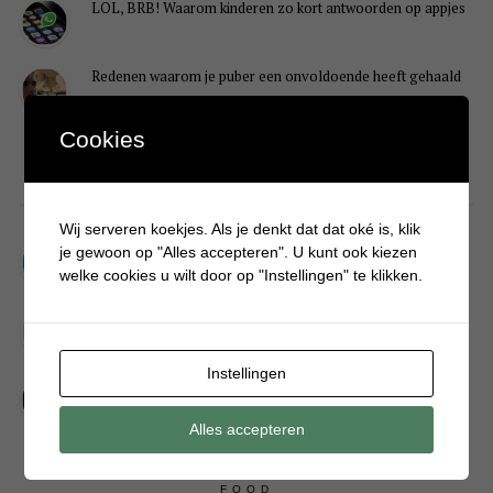
LOL, BRB! Waarom kinderen zo kort antwoorden op appjes
Redenen waarom je puber een onvoldoende heeft gehaald
Cookies
DIY
Wij serveren koekjes. Als je denkt dat dat oké is, klik
Simpele DIY: Maak een geurroos van watten
je gewoon op "Alles accepteren". U kunt ook kiezen
welke cookies u wilt door op "Instellingen" te klikken.
Kerstengel maken van een houten wasknijper
Instellingen
Sneeuwpopkrans maken om bij de voordeur te hangen
Alles accepteren
FOOD