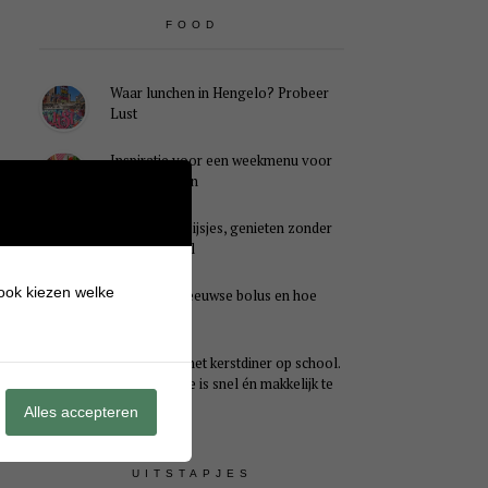
FOOD
Waar lunchen in Hengelo? Probeer
Lust
Inspiratie voor een weekmenu voor
het hele gezin
Caloriearme ijsjes, genieten zonder
schuldgevoel
 ook kiezen welke
Wat is een Zeeuwse bolus en hoe
smaakt het?
Ideaal voor het kerstdiner op school.
Dit kersthapje is snel én makkelijk te
maken
Alles accepteren
UITSTAPJES