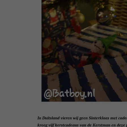
In Duitsland vieren wij geen Sinterklaas met cad
kreeg vijf kerstcadeaus van de Kerstman en deze