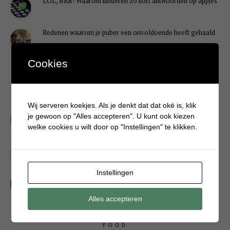
LOL, BRB! Waarom kinderen zo kort antwoorden op appjes
Redenen waarom je puber een onvoldoende heeft gehaald
Cookies
DIY
Wij serveren koekjes. Als je denkt dat dat oké is, klik
Simpele DIY: Maak een geurroos van watten
je gewoon op "Alles accepteren". U kunt ook kiezen
welke cookies u wilt door op "Instellingen" te klikken.
Kerstengel maken van een houten wasknijper
Instellingen
Sneeuwpopkrans maken om bij de voordeur te hangen
Alles accepteren
FOOD