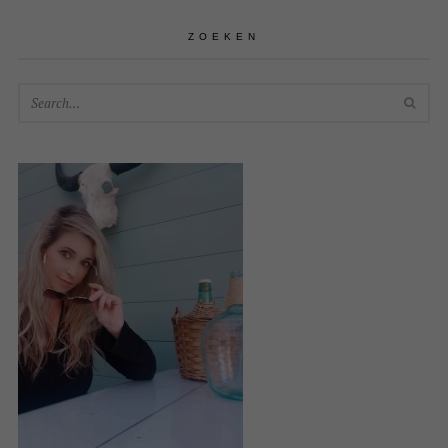
ZOEKEN
SEA