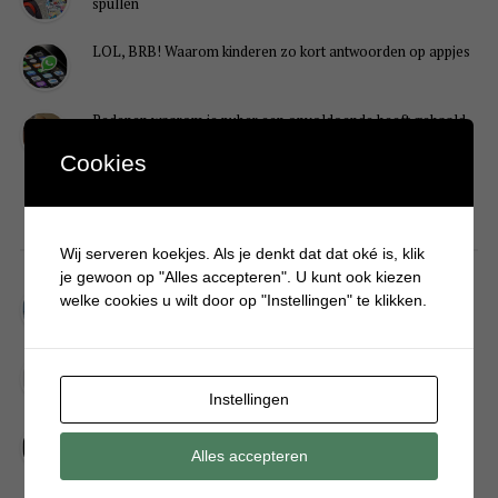
spullen
LOL, BRB! Waarom kinderen zo kort antwoorden op appjes
Redenen waarom je puber een onvoldoende heeft gehaald
Cookies
DIY
Wij serveren koekjes. Als je denkt dat dat oké is, klik
je gewoon op "Alles accepteren". U kunt ook kiezen
Simpele DIY: Maak een geurroos van watten
welke cookies u wilt door op "Instellingen" te klikken.
Kerstengel maken van een houten wasknijper
Instellingen
Sneeuwpopkrans maken om bij de voordeur te hangen
Alles accepteren