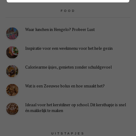
FOOD
Waar lunchen in Hengelo? Probeer Lust
Inspiratie voor een weekmenu voor het hele gezin
Caloriearme ijsjes, genieten zonder schuldgevoel
Wat is een Zeeuwse bolus en hoe smaakt het?
Ideaal voor het kerstdiner op school. Dit kersthapje is snel
én makkelijk te maken
UITSTAPJES