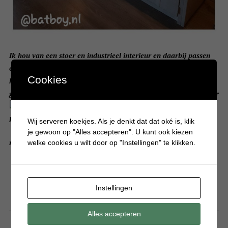
Ik hou van een stoer en industrieel interieur en daarbij passen
ook heel goed stoere robuuste tafels. Ik had een mooie tafel op
Cookies
het oog, maar die was best aan de prijs. Gelukkig ben ik
getrouwd met een timmerman (al heeft dat ook z’n nadelen hoor
). De houten meubels in de woonkamer zijn bijna allemaal
klaar, maar er liggen nog 2 klusjes te wachten.
Wij serveren koekjes. Als je denkt dat dat oké is, klik
je gewoon op "Alles accepteren". U kunt ook kiezen
read more
welke cookies u wilt door op "Instellingen" te klikken.
Instellingen
Alles accepteren