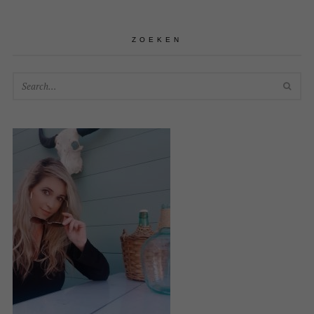
ZOEKEN
SEA