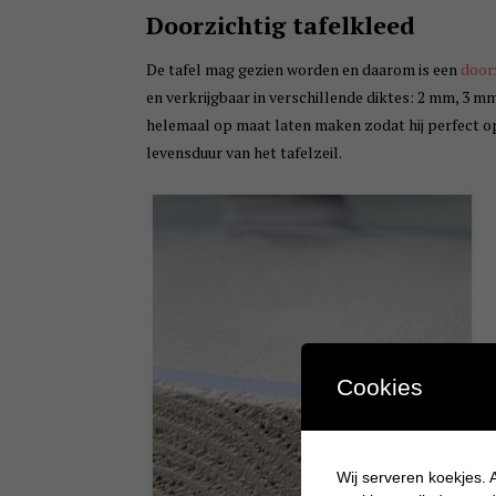
Doorzichtig tafelkleed
De tafel mag gezien worden en daarom is een
doorz
en verkrijgbaar in verschillende diktes: 2 mm, 3 
helemaal op maat laten maken zodat hij perfect op 
levensduur van het tafelzeil.
Cookies
Wij serveren koekjes. A