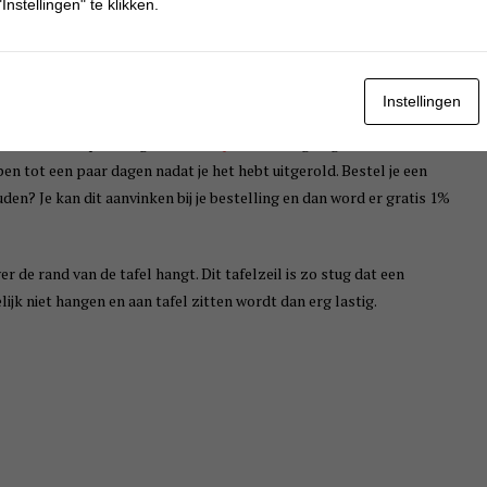
Instellingen" te klikken.
ast van dat het verschuift. Je neemt het eenvoudig af met een vochtige
Instellingen
zeil eerst een paar dagen
buiten op tafel
neergelegd. Goed om te
en tot een paar dagen nadat je het hebt uitgerold. Bestel je een
uden? Je kan dit aanvinken bij je bestelling en dan word er gratis 1%
r de rand van de tafel hangt. Dit tafelzeil is zo stug dat een
ijk niet hangen en aan tafel zitten wordt dan erg lastig.