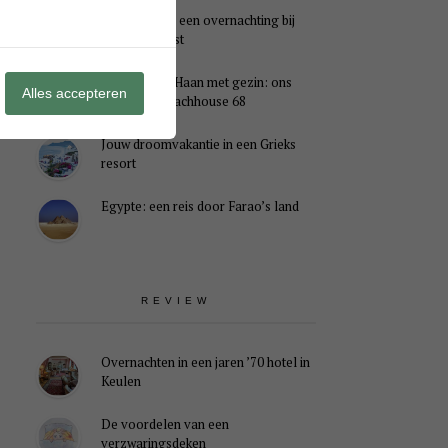
Genieten van een overnachting bij
B&B Landlust
Midweek De Haan met gezin: ons
Alles accepteren
verblijf in Beachhouse 68
Jouw droomvakantie in een Grieks
resort
Egypte: een reis door Farao’s land
REVIEW
Overnachten in een jaren ’70 hotel in
Keulen
De voordelen van een
verzwaringsdeken