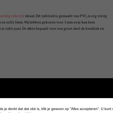
ichtig tafelzeil
ideaal.
Dit tafelzeil is gemaakt van PVC, is erg stevig
mm en zelfs 5mm. Wij hebben gekozen voor 3 mm en je kan hem
je tafel past. De dikte bepaalt voor een groot deel de kwaliteit en
ls je denkt dat dat oké is, klik je gewoon op "Alles accepteren". U kunt