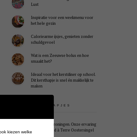
Lust
Inspiratie voor een weekmenu voor
het hele gezin
Caloriearme ijsjes, genieten zonder
schuldgevoel
Wat is een Zeeuwse bolus en hoe
smaakt het?
Ideaal voor het kerstdiner op school.
Dit kersthapje is snel én makkelijk te
maken
UITSTAPJES
Weekendje Groningen. Onze ervaring
met B&B Pied à Terre Oostersingel
 ook kiezen welke