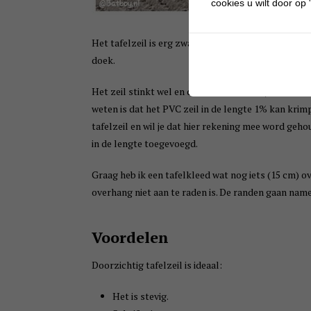
cookies u wilt door op "
Het tafelzeil is erg zwaar en je hebt er dus geen l
doek.
Het zeil stinkt wel en daarom hebben wij het tafel
weten is dat het PVC zeil in de lengte 1% kan krimp
tafelzeil en wil je dat hier rekening mee word geho
in de lengte toegevoegd.
Graag heb ik een tafelkleed wat nog iets (15 cm) ove
overhang niet aan te raden is. De randen gaan namel
Voordelen
Doorzichtig tafelzeil is ideaal:
Het is stevig.