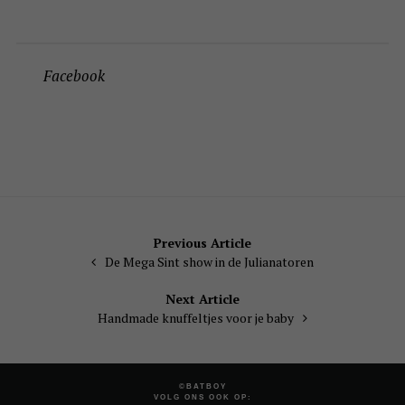
Facebook
Bericht
Previous Article
De Mega Sint show in de Julianatoren
navigatie
Next Article
Handmade knuffeltjes voor je baby
©BATBOY
VOLG ONS OOK OP: