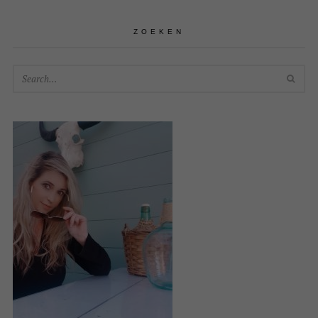
ZOEKEN
SEA