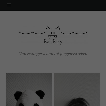
Van zwangerschap tot jongensstreken