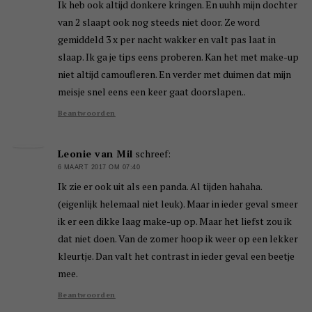
Ik heb ook altijd donkere kringen. En uuhh mijn dochter
van 2 slaapt ook nog steeds niet door. Ze word
gemiddeld 3 x per nacht wakker en valt pas laat in
slaap. Ik ga je tips eens proberen. Kan het met make-up
niet altijd camoufleren. En verder met duimen dat mijn
meisje snel eens een keer gaat doorslapen..
Beantwoorden
Leonie van Mil
schreef:
6 MAART 2017 OM 07:40
Ik zie er ook uit als een panda. Al tijden hahaha.
(eigenlijk helemaal niet leuk). Maar in ieder geval smeer
ik er een dikke laag make-up op. Maar het liefst zou ik
dat niet doen. Van de zomer hoop ik weer op een lekker
kleurtje. Dan valt het contrast in ieder geval een beetje
mee.
Beantwoorden