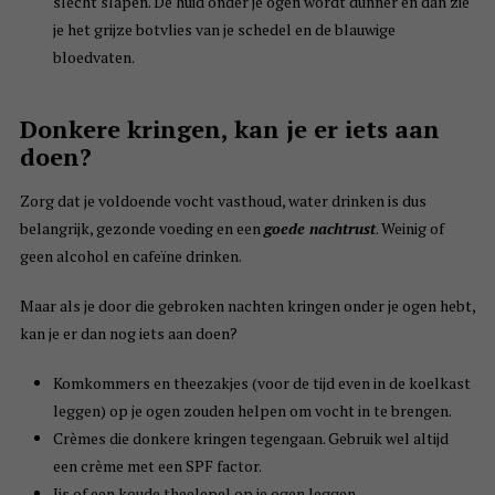
slecht slapen. De huid onder je ogen wordt dunner en dan zie
je het grijze botvlies van je schedel en de blauwige
bloedvaten.
Donkere kringen, kan je er iets aan
doen?
Zorg dat je voldoende vocht vasthoud, water drinken is dus
belangrijk, gezonde voeding en een
goede nachtrust
. Weinig of
geen alcohol en cafeïne drinken.
Maar als je door die gebroken nachten kringen onder je ogen hebt,
kan je er dan nog iets aan doen?
Komkommers en theezakjes (voor de tijd even in de koelkast
leggen) op je ogen zouden helpen om vocht in te brengen.
Crèmes die donkere kringen tegengaan. Gebruik wel altijd
een crème met een SPF factor.
Ijs of een koude theelepel op je ogen leggen.