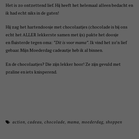
Het is zo ontzettend lief. Hij heeft het helemaal alleen bedacht en
ik had echt niks in de gaten!
Hij zag het hartendoosje met chocolaatjes (chocolade is bij ons
echt het ALLER lekkerste samen met ijs) pakte het doosje
en fluisterde tegen oma:
”Dit is voor mama”
. Ik vind het zo’n lief
gebaar. Mijn Moederdag cadeautje heb ik al binnen.
En de chocolaatjes? Die zijn lekker hoor! Ze zijn gevuld met
praline en iets knisperend.
action
,
cadeau
,
chocolade
,
mama
,
moederdag
,
shoppen