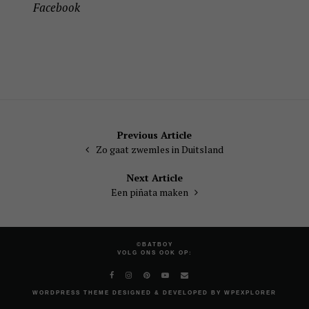
Facebook
Bericht
Previous Article
Zo gaat zwemles in Duitsland
navigatie
Next Article
Een piñata maken
©BATBOY
VOLG ONS OOK OP:
WORDPRESS
THEME DESIGNED & DEVELOPED BY
WPEXPLORER