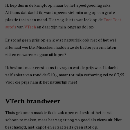
Ik liep dus in de kringloop, maar bij het speelgoed lag niks.
Althans dat dacht ik, want opeens viel mijn oog op een grote
plastic tas in een mand. Hier zag ik iets wat leek op de
Toet Toet
auto’s
van
VTech
en daar zijn mijn jongens dol op.
Er stond geen prijs op en ik wist natuurlijk ook niet of het wel
allemaal werkte. Misschien hadden ze de batterijen erin laten
zitten en waren ze gaan uitlopen?
Ik besloot maar eerst eens te vragen wat de prijs was. Ik dacht
zelf zoiets van rond de € 10,-, maar tot mijn verbazing zei ze € 3,95.
Voor die prijs nam ik het natuurlijk mee!
VTech brandweer
Thuis gekomen maakte ik de zak open en besloot het eerst
schoon te maken, maar het zag er nog zo goed als nieuw uit. Niet
beschadigd, niet kapot en er zat zelfs geen stof op.