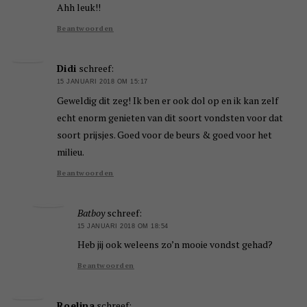
Ahh leuk!!
Beantwoorden
Didi
schreef:
15 JANUARI 2018 OM 15:17
Geweldig dit zeg! Ik ben er ook dol op en ik kan zelf
echt enorm genieten van dit soort vondsten voor dat
soort prijsjes. Goed voor de beurs & goed voor het
milieu.
Beantwoorden
Batboy
schreef:
15 JANUARI 2018 OM 18:54
Heb jij ook weleens zo’n mooie vondst gehad?
Beantwoorden
Roelina
schreef: