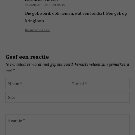
16 JANUARI 2018 OM 05:45
Die gok zou ik ook nemen, wat een fondsrt. Ben gek op
kringloop
Beantwoorden
Geef een reactie
Je e-mailadres wordt niet gepubliceerd.
Vereiste velden zijn gemarkeerd
met
*
Naam
E-
*
mail
*
Site
Reactie
*