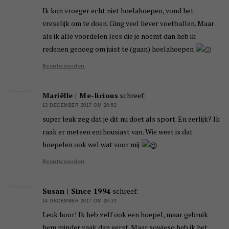
Ik kon vroeger echt niet hoelahoepen, vond het
vreselijk om te doen. Ging veel liever voetballen. Maar
als ik alle voordelen lees die je noemt dan heb ik
redenen genoeg om juist te (gaan) hoelahoepen
Beantwoorden
Mariëlle | Me-licious
schreef:
13 DECEMBER 2017 OM 20:52
super leuk zeg dat je dit nu doet als sport. En eerlijk? Ik
raak er meteen enthousiast van. Wie weet is dat
hoepelen ook wel wat voor mij
Beantwoorden
Susan | Since 1994
schreef:
14 DECEMBER 2017 OM 20:31
Leuk hoor! Ik heb zelf ook een hoepel, maar gebruik
hem minder vaak dan eerst. Maar sowieso heb ik het