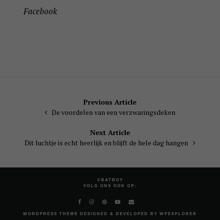
Facebook
Bericht
Previous Article
De voordelen van een verzwaringsdeken
navigatie
Next Article
Dit luchtje is echt heerlijk en blijft de hele dag hangen
©BATBOY
VOLG ONS OOK OP:
WORDPRESS
THEME DESIGNED & DEVELOPED BY
WPEXPLORER