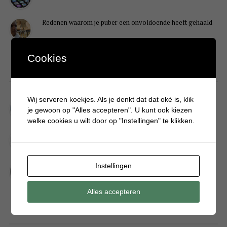
Redenen waarom je puber een onvoldoende heeft gehaald
Cookies
DIY
Wij serveren koekjes. Als je denkt dat dat oké is, klik
Simpele DIY: Maak een geurroos van watten
je gewoon op "Alles accepteren". U kunt ook kiezen
welke cookies u wilt door op "Instellingen" te klikken.
Kerstengel maken van een houten wasknijper
Sneeuwpopkrans maken om bij de voordeur te hangen
Instellingen
Alles accepteren
FOOD