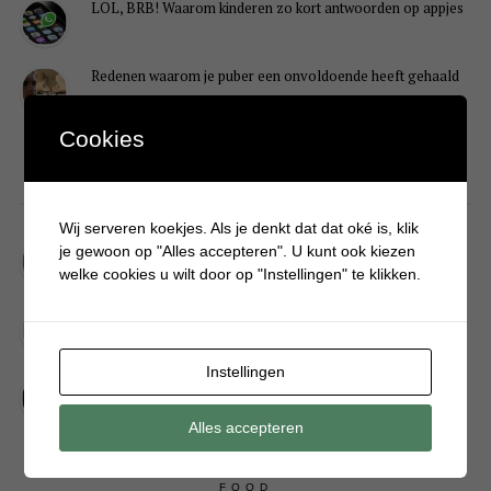
LOL, BRB! Waarom kinderen zo kort antwoorden op appjes
Redenen waarom je puber een onvoldoende heeft gehaald
Cookies
DIY
Wij serveren koekjes. Als je denkt dat dat oké is, klik
Simpele DIY: Maak een geurroos van watten
je gewoon op "Alles accepteren". U kunt ook kiezen
welke cookies u wilt door op "Instellingen" te klikken.
Kerstengel maken van een houten wasknijper
Instellingen
Sneeuwpopkrans maken om bij de voordeur te hangen
Alles accepteren
FOOD