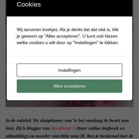
Cookies
Wij serveren koekjes. Als je denkt dat dat oké is, klik
je gewoon op "Alles accepteren". U kunt ook kiezen
welke cookies u wilt door op "Instellingen" te klikken.
Instellingen
Alles accepteren
In de rubriek ‘De slaapkamer van’ is het vandaag de beurt aan
Joni. Zij is blogger van
Hoofdstuk 3
(haar online dagboek en
uitlaatklep) en moeder van little miss M. Ben je benieuwd hoe de