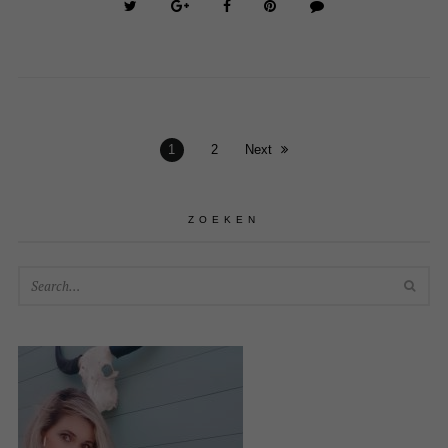
1
2
Next
ZOEKEN
SEA