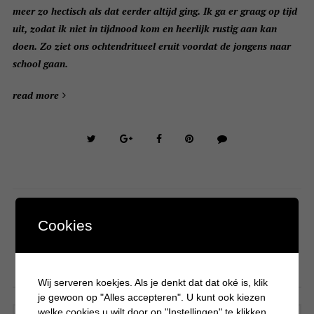
meer zo hectisch als dat eerder altijd ging. Ik ga er graag op tijd
uit, zodat ik niet in tijdnood kom en heerlijk rustig aan kan
doen. Zo ziet ons ochtendritueel eruit voordat de jongens naar
school gaan.
read more
Cookies
ZOEKEN
Wij serveren koekjes. Als je denkt dat dat oké is, klik
je gewoon op "Alles accepteren". U kunt ook kiezen
welke cookies u wilt door op "Instellingen" te klikken.