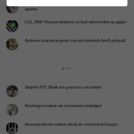
Kinderrommelmarkt tips: zo verkoop je snel én slim je
spullen
LOL, BRB! Waarom kinderen zo kort antwoorden op appjes
Redenen waarom je puber een onvoldoende heeft gehaald
DIY
Simpele DIY: Maak een geurroos van watten
Kerstengel maken van een houten wasknijper
Sneeuwpopkrans maken om bij de voordeur te hangen