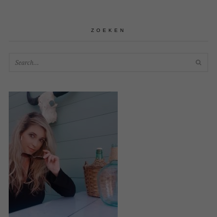
ZOEKEN
SEA