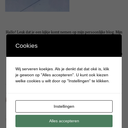
Hallo! Leuk dat je een kijkje komt nemen op mijn persoonlijke blog. Mijn
naam is Krystle en ben moeder van 3 drukke en eigenwijze jongens. Op
Cookies
Batboy deel ik bijna dagelijks artikelen over gezellige dagjes uit, tips
over jongensspeelgoed, knutselen, eten, alles wat typisch jongens is en
hoe het is om een jongensmoeder te zijn. Liefs Krystle
Wij serveren koekjes. Als je denkt dat dat oké is, klik
je gewoon op "Alles accepteren". U kunt ook kiezen
LIFESTYLE
welke cookies u wilt door op "Instellingen" te klikken.
Wat helpt nou écht tegen jeugdpuistjes?
Instellingen
Vanaf welke leeftijd krijgen jongens de baard in de keel?
Alles accepteren