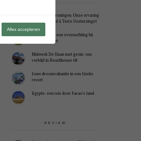
Weekendje Groningen. Onze ervaring
met B&B Pied à Terre Oostersingel
Alles accepteren
Genieten van een overnachting bij
B&B Landlust
Midweek De Haan met gezin: ons
verblijf in Beachhouse 68
Jouw droomvakantie in een Grieks
resort
Egypte: een reis door Farao’s land
REVIEW