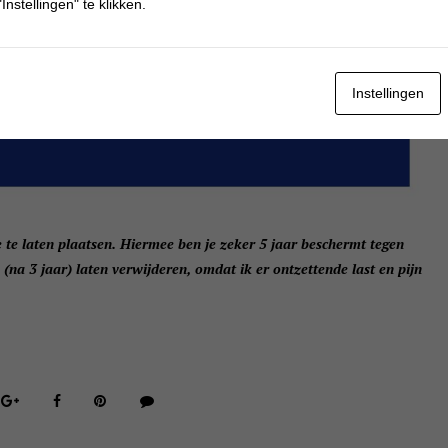
Instellingen" te klikken.
Instellingen
e te laten plaatsen. Hiermee ben je zeker 5 jaar beschermt tegen
na 3 jaar) laten verwijderen, omdat ik er ontzettende last en pijn