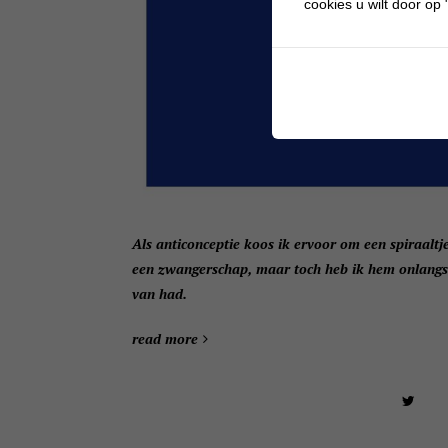
cookies u wilt door op "
Als anticonceptie koos ik ervoor om een spiraaltj
een zwangerschap, maar toch heb ik hem onlangs (
van had.
read more