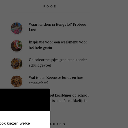
FOOD
Waar lunchen in Hengelo? Probeer
Lust
Inspiratie voor een weekmenu voor
het hele gezin
Caloriearme ijsjes, genieten zonder
schuldgevoel
Wat is een Zeeuwse bolus en hoe
smaakt het?
Ideaal voor het kerstdiner op school.
Dit kersthapje is snel én makkelijk te
maken
 ook kiezen welke
UITSTAPJES