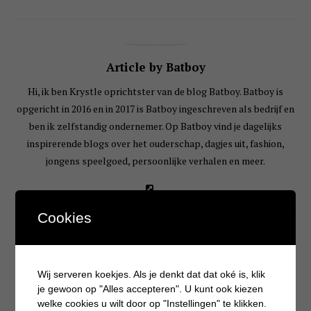
Article by Batboy
Hi, ik ben Krystle oprichtster van de blog Batboy. Batboy is
opgericht in 2016 en in 2017 is Batboy ingeschreven als bedrijf en
ben ik zelfstandig ondernemer. Op Batboy vind je dagelijks
inspirerende blogs over het ouderschap, dagjes uit, fashion,
jongens speelgoed, persoonlijke verhalen en meer.
Cookies
YOU MAY ALSO LIKE
Wij serveren koekjes. Als je denkt dat dat oké is, klik
je gewoon op "Alles accepteren". U kunt ook kiezen
welke cookies u wilt door op "Instellingen" te klikken.