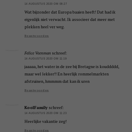
14 AUGUSTUS 2020 OM 08:27
Wat bijzonder dat Europa baaien heeft! Dat had ik
eigenlijk niet verwacht. Ik associeer dat meer met
plekken heel ver weg.
Beantwoorden
Felice Veenman
schreef:
14 AUGUSTUS 2020 OM 11:19
jaaaaa, het water in de zee bij Bretagne is kouddddd,
maar wel lekker!! En heerlijk rommelmarkten
afstruinen, hmmmm dat kan ik uren
Beantwoorden
KoolFamily
schreef:
14 AUGUSTUS 2020 OM 11:23
Heerlijke vakantie zeg!
Beantwoorden