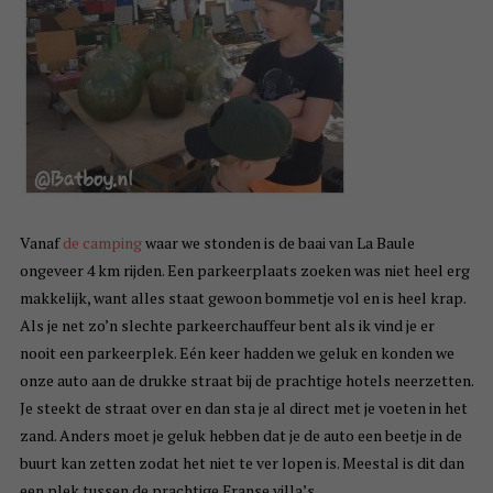
Vanaf
de camping
waar we stonden is de baai van La Baule
ongeveer 4 km rijden. Een parkeerplaats zoeken was niet heel erg
makkelijk, want alles staat gewoon bommetje vol en is heel krap.
Als je net zo’n slechte parkeerchauffeur bent als ik vind je er
nooit een parkeerplek. Eén keer hadden we geluk en konden we
onze auto aan de drukke straat bij de prachtige hotels neerzetten.
Je steekt de straat over en dan sta je al direct met je voeten in het
zand. Anders moet je geluk hebben dat je de auto een beetje in de
buurt kan zetten zodat het niet te ver lopen is. Meestal is dit dan
een plek tussen de prachtige Franse villa’s.