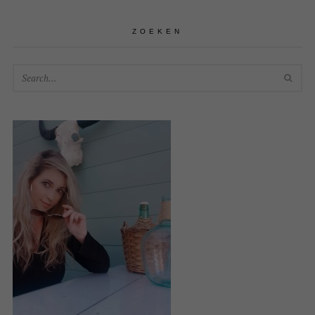
ZOEKEN
SEA