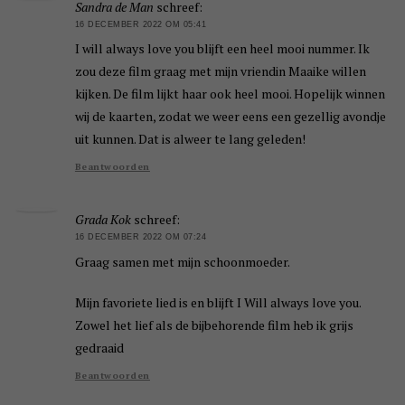
Sandra de Man
schreef:
16 DECEMBER 2022 OM 05:41
I will always love you blijft een heel mooi nummer. Ik
zou deze film graag met mijn vriendin Maaike willen
kijken. De film lijkt haar ook heel mooi. Hopelijk winnen
wij de kaarten, zodat we weer eens een gezellig avondje
uit kunnen. Dat is alweer te lang geleden!
Beantwoorden
Grada Kok
schreef:
16 DECEMBER 2022 OM 07:24
Graag samen met mijn schoonmoeder.
Mijn favoriete lied is en blijft I Will always love you.
Zowel het lief als de bijbehorende film heb ik grijs
gedraaid
Beantwoorden