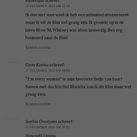
Frederique
schreef:
16 DECEMBER 2022 OM 17:29
Ik doe niet mee want ik heb een unlimited abonnement
maar ik wil de film wel graag zijn. Ik groeide op in de
jaren 80 en 90, Whitney was alom aanwezig. Ben erg
benieuwd naar de film!
Beantwoorden
Grete Karina
schreef:
17 DECEMBER 2022 OM 09:54
“I’m every woman” is mijn favoriete liedje van haar!
Samen met dochterlief Marieke zou ik die film maar wat
graag zien.
Beantwoorden
Sophia Grootjans
schreef:
17 DECEMBER 2022 OM 20:22
How will I know.