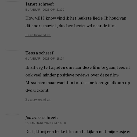
Janet
schreef:
5 JANUARI 2023 OM 21:00
How will I know vind ik het leukste liedje. Ik houd van
dit soort muziek, dus ben benieuwd naar de film.
Beantwoorden
Tessa
schreef:
9 JANUARI 2023 OM 18:04
Ik zit erg te twijfelen om naar deze film te gaan, lees nl
ook veel minder positieve reviews over deze film/
MIsschien maar wachten tot die ene keer goedkoop op
dvd uitkomt
Beantwoorden
Jouvence
schreef:
15 JANUARI 2023 OM 16:58
Dit lijkt mij een leuke film om te kijken met mijn zusje en