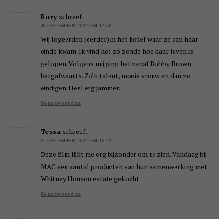
Rory
schreef:
20 DECEMBER 2022 OM 17:52
Wij logeerden (eerder) in het hotel waar ze aan haar
einde kwam. Ik vind het zó zonde hoe haar leven is
gelopen. Volgens mij ging het vanaf Bobby Brown
bergafwaarts. Zo’n talent, mooie vrouw en dan zo
eindigen. Heel erg jammer.
Beantwoorden
Tessa
schreef:
21 DECEMBER 2022 OM 16:23
Deze film lijkt me erg bijzonder om te zien. Vandaag bij
MAC een aantal producten van hun samenwerking met
Whitney Houson estate gekocht
Beantwoorden