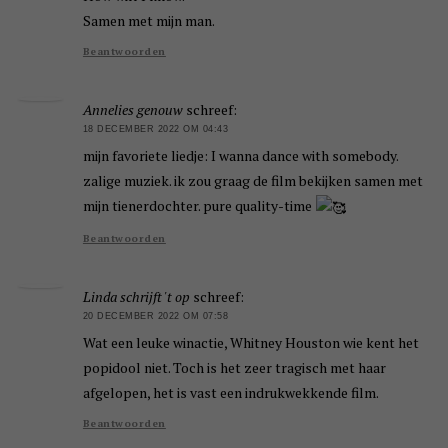
Samen met mijn man.
Beantwoorden
Annelies genouw
schreef:
18 DECEMBER 2022 OM 04:43
mijn favoriete liedje: I wanna dance with somebody.
zalige muziek. ik zou graag de film bekijken samen met
mijn tienerdochter. pure quality-time
Beantwoorden
Linda schrijft 't op
schreef:
20 DECEMBER 2022 OM 07:58
Wat een leuke winactie, Whitney Houston wie kent het
popidool niet. Toch is het zeer tragisch met haar
afgelopen, het is vast een indrukwekkende film.
Beantwoorden