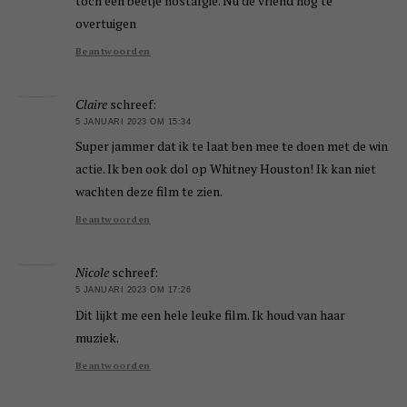
toch een beetje nostalgie. Nu de vriend nog te
overtuigen
Beantwoorden
Claire
schreef:
5 JANUARI 2023 OM 15:34
Super jammer dat ik te laat ben mee te doen met de win
actie. Ik ben ook dol op Whitney Houston! Ik kan niet
wachten deze film te zien.
Beantwoorden
Nicole
schreef:
5 JANUARI 2023 OM 17:26
Dit lijkt me een hele leuke film. Ik houd van haar
muziek.
Beantwoorden