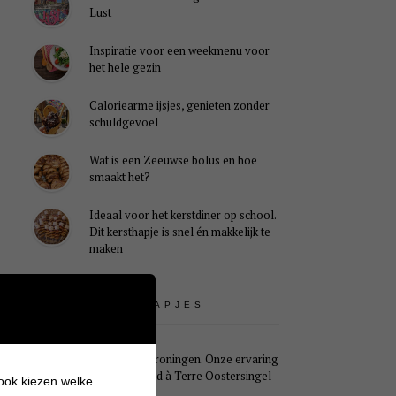
Lust
Inspiratie voor een weekmenu voor
het hele gezin
Caloriearme ijsjes, genieten zonder
schuldgevoel
Wat is een Zeeuwse bolus en hoe
smaakt het?
Ideaal voor het kerstdiner op school.
Dit kersthapje is snel én makkelijk te
maken
UITSTAPJES
Weekendje Groningen. Onze ervaring
met B&B Pied à Terre Oostersingel
 ook kiezen welke