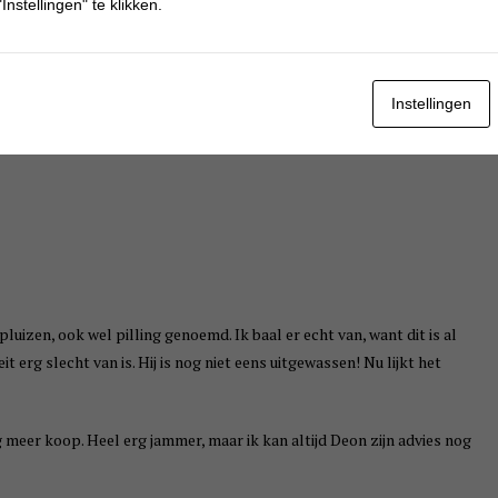
Instellingen" te klikken.
Instellingen
luizen, ook wel pilling genoemd. Ik baal er echt van, want dit is al
t erg slecht van is. Hij is nog niet eens uitgewassen! Nu lijkt het
ng meer koop. Heel erg jammer, maar ik kan altijd Deon zijn advies nog