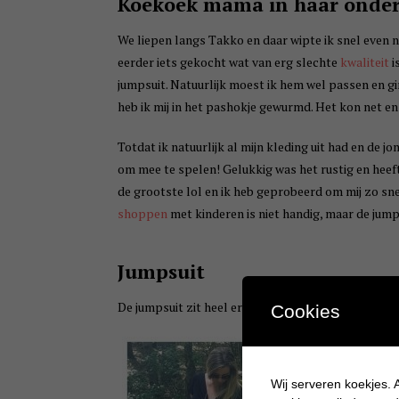
Koekoek mama in haar onde
We liepen langs Takko en daar wipte ik snel even naa
eerder iets gekocht wat van erg slechte
kwaliteit
i
jumpsuit. Natuurlijk moest ik hem wel passen en g
heb ik mij in het pashokje gewurmd. Het kon net en 
Totdat ik natuurlijk al mijn kleding uit had en de j
om mee te spelen! Gelukkig was het rustig en heef
de grootste lol en ik heb geprobeerd om mij zo sn
shoppen
met kinderen is niet handig, maar de jum
Jumpsuit
De jumpsuit zit heel erg fijn en de stof is heerlijk 
Cookies
Wij serveren koekjes. A