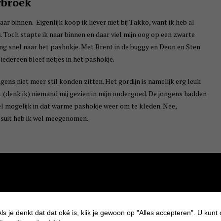
rbroek
r binnen. Eigenlijk koop ik liever niet bij Takko, want ik heb al
s. Toch stapte ik naar binnen en daar viel mijn oog op een zwarte
ing snel naar het pashokje. Met Brent in de buggy en Deon en Sten
iedereen bleef netjes in het pashokje.
ongens niet meer stil konden zitten. Het gordijn is namelijk erg leuk
t (denk ik) niemand mij gezien in mijn ondergoed. De jongens hadden
el mogelijk in dat warme pashokje weer om te kleden. Nee,
psuit heb ik wel meegenomen.
luchtig. Deon dacht dat ik mijn pyjama al aan had
.
ls je denkt dat dat oké is, klik je gewoon op "Alles accepteren". U kunt