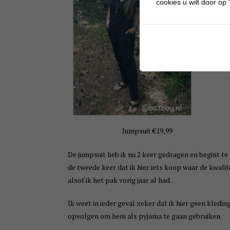
cookies u wilt door op "
Jumpsuit €19,99
De jumpsuit heb ik nu 2 keer gedragen en begint te p
de tweede keer dat ik hier iets koop waar de kwalitei
alsof ik het pak vorig jaar al had.
Ik weet in ieder geval zeker dat ik hier geen kledi
opvolgen om hem als pyjama te gaan gebruiken.