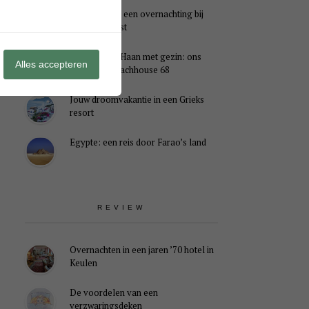
Genieten van een overnachting bij
B&B Landlust
Midweek De Haan met gezin: ons
Alles accepteren
verblijf in Beachhouse 68
Jouw droomvakantie in een Grieks
resort
Egypte: een reis door Farao’s land
REVIEW
Overnachten in een jaren ’70 hotel in
Keulen
De voordelen van een
verzwaringsdeken