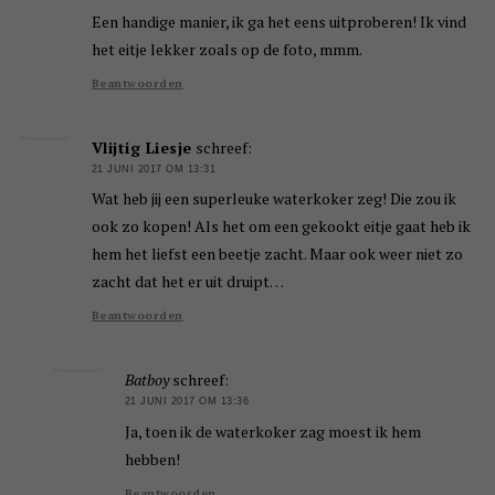
Een handige manier, ik ga het eens uitproberen! Ik vind
het eitje lekker zoals op de foto, mmm.
Beantwoorden
Vlijtig Liesje
schreef:
21 JUNI 2017 OM 13:31
Wat heb jij een superleuke waterkoker zeg! Die zou ik
ook zo kopen! Als het om een gekookt eitje gaat heb ik
hem het liefst een beetje zacht. Maar ook weer niet zo
zacht dat het er uit druipt…
Beantwoorden
Batboy
schreef:
21 JUNI 2017 OM 13:36
Ja, toen ik de waterkoker zag moest ik hem
hebben!
Beantwoorden