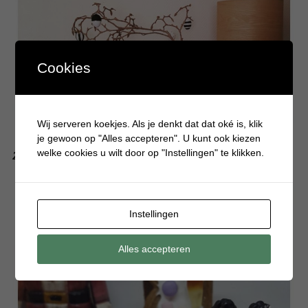
Cookies
Wij serveren koekjes. Als je denkt dat dat oké is, klik
je gewoon op "Alles accepteren". U kunt ook kiezen
welke cookies u wilt door op "Instellingen" te klikken.
Zo maak je zwart wit paaseieren voor in de paastak
Instellingen
Alles accepteren