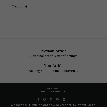
Facebook
Bericht
Previous Article
Van handafdruk naar flamingo
navigatie
Next Article
Kleding shoppen met kinderen
©BATBOY
VOLG ONS OOK OP:
WORDPRESS
THEME DESIGNED & DEVELOPED BY
WPEXPLORER