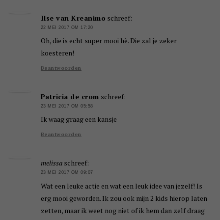
Ilse van Kreanimo
schreef:
22 MEI 2017 OM 17:20
Oh, die is echt super mooi hè. Die zal je zeker
koesteren!
Beantwoorden
Patricia de crom
schreef:
23 MEI 2017 OM 05:58
Ik waag graag een kansje
Beantwoorden
melissa
schreef:
23 MEI 2017 OM 09:07
Wat een leuke actie en wat een leuk idee van jezelf! Is
erg mooi geworden. Ik zou ook mijn 2 kids hierop laten
zetten, maar ik weet nog niet of ik hem dan zelf draag