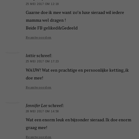
25 MEI 2017 OM 12:18
Gaarne doe ik mee want zo’n luxe sieraad wil iedere
mamma wel dragen !
Beide FB geliked&Gedeeld
Beantwoorden
lottie
schreef:
25 MEI 2017 OM 17:23
WAUW! Wat een prachtige en persoonlijke ketting, ik
doe mee!
Beantwoorden
Jennifer Lee
schreef:
28 MEI 2017 OM 14:58
Wat een enorm leuk en bijzonder sieraad. Ik doe enorm
graag mee!
Beantwoorden