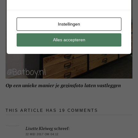
Instellingen
Alles accepteren
Op een unieke manier je gezinsfoto laten vastleggen
THIS ARTICLE HAS 19 COMMENTS
Lisette Kleiweg
schreef:
22 MEI 2017 OM 04:12