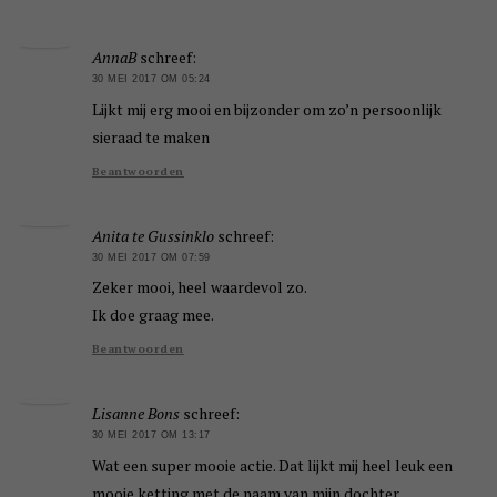
AnnaB
schreef:
30 MEI 2017 OM 05:24
Lijkt mij erg mooi en bijzonder om zo’n persoonlijk
sieraad te maken
Beantwoorden
Anita te Gussinklo
schreef:
30 MEI 2017 OM 07:59
Zeker mooi, heel waardevol zo.
Ik doe graag mee.
Beantwoorden
Lisanne Bons
schreef:
30 MEI 2017 OM 13:17
Wat een super mooie actie. Dat lijkt mij heel leuk een
mooie ketting met de naam van mijn dochter.