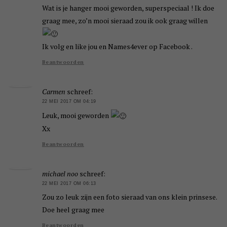
Wat is je hanger mooi geworden, superspeciaal ! Ik doe
graag mee, zo’n mooi sieraad zou ik ook graag willen
Ik volg en like jou en Names4ever op Facebook .
Beantwoorden
Carmen
schreef:
22 MEI 2017 OM 04:19
Leuk, mooi geworden
Xx
Beantwoorden
michael noo
schreef:
22 MEI 2017 OM 06:13
Zou zo leuk zijn een foto sieraad van ons klein prinsese.
Doe heel graag mee
Beantwoorden