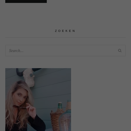
ZOEKEN
SEA