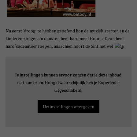
Na eerst ‘droog’ te hebben geoefend kon de muziek starten en de
kinderen zongen en dansten heel hard mee! Hoor je Deon heel
hard ‘cadeautjes’ roepen, misschien hoort de Sint het wel
.
Je instellingen kunnen ervoor zorgen dat je deze inhoud
Je instellingen kunnen ervoor zorgen dat je deze inhoud
niet kunt zien. Hoogstwaarschijnlijk heb je Experience
niet kunt zien. Hoogstwaarschijnlijk heb je Experience
uitgeschakeld.
uitgeschakeld.
Uw instellingen weergeven
Uw instellingen weergeven