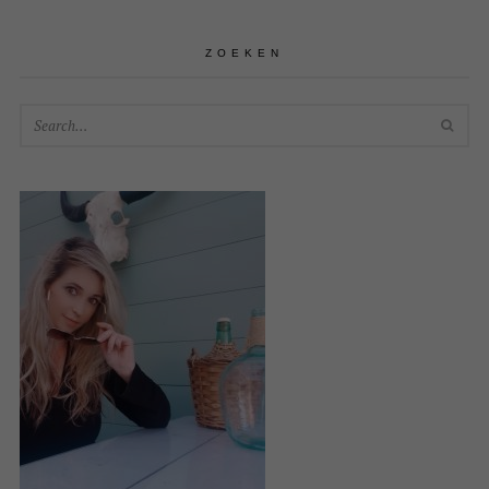
ZOEKEN
SEA