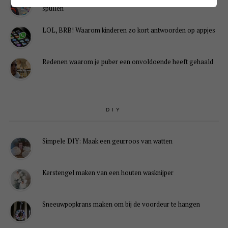
spullen
LOL, BRB! Waarom kinderen zo kort antwoorden op appjes
Redenen waarom je puber een onvoldoende heeft gehaald
DIY
Simpele DIY: Maak een geurroos van watten
Kerstengel maken van een houten wasknijper
Sneeuwpopkrans maken om bij de voordeur te hangen