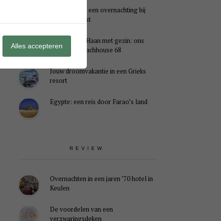
Genieten van een overnachting bij
B&B Landlust
Midweek De Haan met gezin: ons
Alles accepteren
verblijf in Beachhouse 68
Jouw droomvakantie in een Grieks
resort
Egypte: een reis door Farao’s land
REVIEW
Overnachten in een jaren ’70 hotel in
Keulen
De voordelen van een
verzwaringsdeken