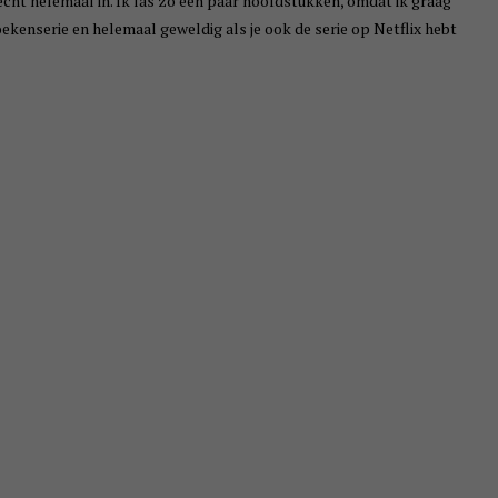
er echt helemaal in. Ik las zo een paar hoofdstukken, omdat ik graag
ekenserie en helemaal geweldig als je ook de serie op Netflix hebt