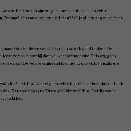
 Deze drie leesboeken zijn volgens onze achtjarige een echte
jn. Eenmaal één van deze serie gelezen? Wil je alleen nog maar meer.
ar, maar voor kinderen vanaf 7 jaar zijn ze ook goed te doen. De
 leest ze zo uit, wat hij dan wel weer jammer vind. Er is erg geen
e
is geweldig. De vele tekeningen lijken net kleine strips en zijn erg
t vlot leest. Is jouw kind geen echte lezer? Geef hem dan dit boek
r dus! Net zoals de serie ‘Diary of a Wimpy Kid’ op Netflix wat ik
ar te kijken.