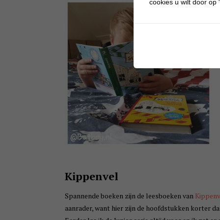
cookies u wilt door op "
Kippenvel
Spannende boeken zijn de leesboeken van
Kippenv
aanrader, want hier zijn de hoofdstukken korter dan