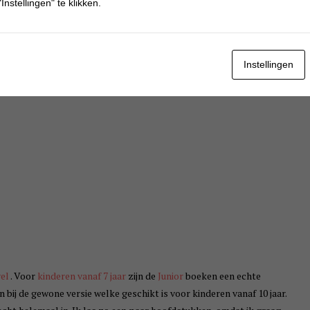
Instellingen" te klikken.
Instellingen
el
. Voor
kinderen vanaf 7 jaar
zijn de
Junior
boeken een echte
 bij de gewone versie welke geschikt is voor kinderen vanaf 10 jaar.