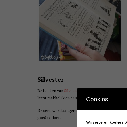
Silvester
De boeken van
Silvester
zijn bijna net zo leuk vol
leest makkelijk en er staan veel plaatjes in wat he
Cookies
De serie word aangeraden voor kinderen vanaf 10 jaa
goed te doen.
Wij serveren koekjes. A