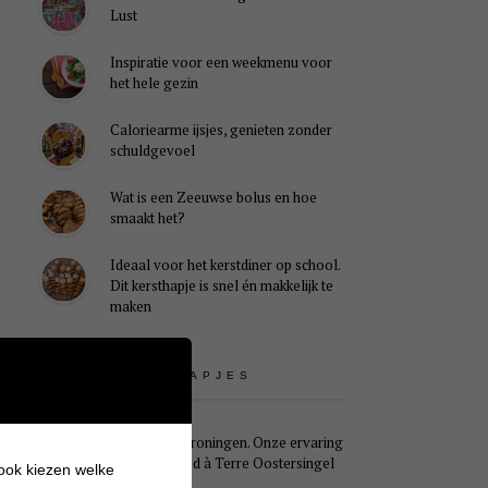
Lust
Inspiratie voor een weekmenu voor
het hele gezin
Caloriearme ijsjes, genieten zonder
schuldgevoel
Wat is een Zeeuwse bolus en hoe
smaakt het?
Ideaal voor het kerstdiner op school.
Dit kersthapje is snel én makkelijk te
maken
UITSTAPJES
Weekendje Groningen. Onze ervaring
met B&B Pied à Terre Oostersingel
 ook kiezen welke