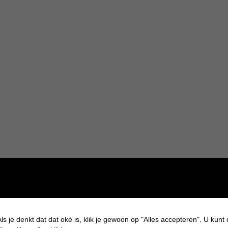
gens onze achtjarige. Deze serie zit vol met humor en spanning. Het
t natuurlijk nog leuker maakt.
r, maar Deon leest ze makkelijk en snel, dus vanaf 8 jaar zijn ze ook
ls je denkt dat dat oké is, klik je gewoon op "Alles accepteren". U kunt