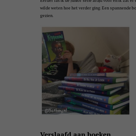
Eerder las ik de Junior serie altijd voor en ik zat 
wilde weten hoe het verder ging. Een spannende bo
gezien.
Verslaafd aan boeken