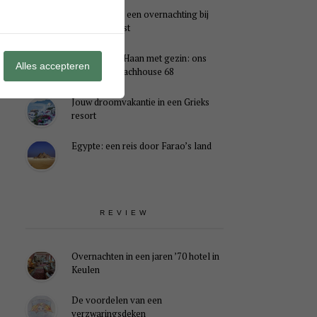
Genieten van een overnachting bij
B&B Landlust
Midweek De Haan met gezin: ons
Alles accepteren
verblijf in Beachhouse 68
Jouw droomvakantie in een Grieks
resort
Egypte: een reis door Farao’s land
REVIEW
Overnachten in een jaren ’70 hotel in
Keulen
De voordelen van een
verzwaringsdeken