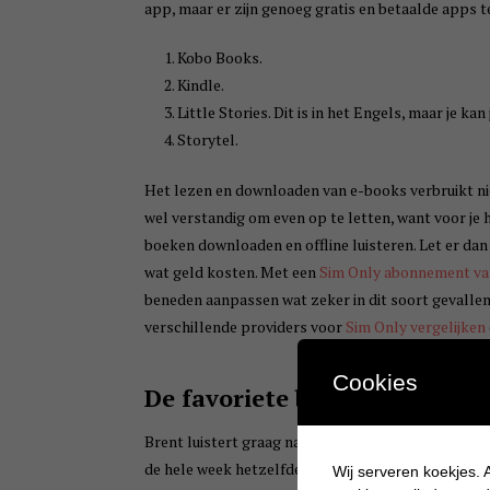
app, maar er zijn genoeg gratis en betaalde apps 
Kobo Books.
Kindle.
Little Stories. Dit is in het Engels, maar je k
Storytel.
Het lezen en downloaden van e-books verbruikt nie
wel verstandig om even op te letten, want voor je h
boeken downloaden en offline luisteren. Let er dan
wat geld kosten. Met een
Sim Only abonnement va
beneden aanpassen wat zeker in dit soort gevallen
verschillende providers voor
Sim Only vergelijken
Cookies
De favoriete boekjes
Brent luistert graag naar verhaaltjes en hij zoekt
de hele week hetzelfde boekje, omdat hij het zo leu
Wij serveren koekjes. A