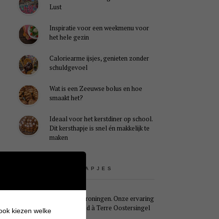
Lust
Inspiratie voor een weekmenu voor
het hele gezin
Caloriearme ijsjes, genieten zonder
schuldgevoel
Wat is een Zeeuwse bolus en hoe
smaakt het?
Ideaal voor het kerstdiner op school.
Dit kersthapje is snel én makkelijk te
maken
UITSTAPJES
Weekendje Groningen. Onze ervaring
met B&B Pied à Terre Oostersingel
 ook kiezen welke