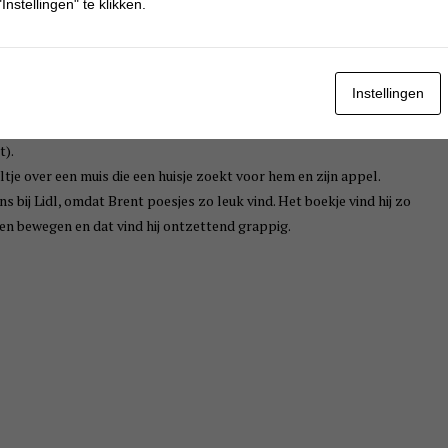
Instellingen" te klikken.
le drie de jongens en ze blijven leuk.
enaamd Simon die met zijn auto’s gaat spelen bij zijn vriendje
Instellingen
auto die Simon eigenlijk ook wel wil hebben. Gelukkig wil Ferdinand
en bedenkt een slim plannetje. Het boek heeft een grappig einde waar
t).
ltje over een muis die een huisje zoekt voor hem en zijn appel.
ens bij Lidl, omdat Brent poesjes zo leuk vind. Het boekje vind hij zo
ten bewegen en dat vind hij ontzettend grappig.