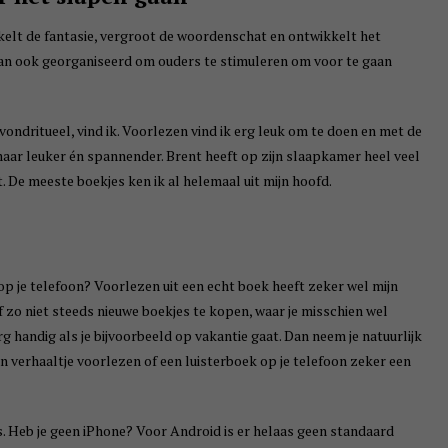
ikkelt de fantasie, vergroot de woordenschat en ontwikkelt het
an ook georganiseerd om ouders te stimuleren om voor te gaan
vondritueel, vind ik. Voorlezen vind ik erg leuk om te doen en met de
maar leuker én spannender. Brent heeft op zijn slaapkamer heel veel
. De meeste boekjes ken ik al helemaal uit mijn hoofd.
p je telefoon? Voorlezen uit een echt boek heeft zeker wel mijn
f zo niet steeds nieuwe boekjes te kopen, waar je misschien wel
g handig als je bijvoorbeeld op vakantie gaat. Dan neem je natuurlijk
n verhaaltje voorlezen of een luisterboek op je telefoon zeker een
. Heb je geen iPhone? Voor Android is er helaas geen standaard