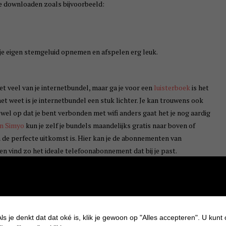
te downloaden zoals bijvoorbeeld:
an je eigen stemgeluid opnemen en afspelen erg leuk.
t veel van je internetbundel, maar ga je voor een
luisterboek
is het
et weet is je internetbundel een stuk lichter. Je kan trouwens ook
 wel op dat je bent verbonden met wifi anders gaat het je nog aardig
n Simyo
kun je zelf je bundels maandelijks gratis naar boven of
 de perfecte uitkomst is. Hier kan je de abonnementen van
en vind zo het ideale telefoonabonnement dat bij je past.
 zelf in zijn boekenmand welk boekje ik mag voorlezen. Soms pakt hij
k vind. De favoriete boekjes van Brent op dit moment zijn:
ls je denkt dat dat oké is, klik je gewoon op "Alles accepteren". U kunt