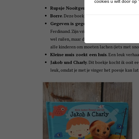
cookies u wilt door op "
Rupsje Nooitgenoeg
.
Borre
. Deze boekjes heb ik voorgelezen aan al
Gegeven is gegeven
. Gaat over een konijn g
Ferdinand. Zijn vriendje heeft een mooie rode 
wel ruilen, maar dan krijgt Simon toch spijt 
alle kinderen om moeten lachen (iets met sno
Kleine muis zoekt een huis
. Een leuk verhaa
Jakob und Charly
. Dit boekje kocht ik ooit e
leuk, omdat je met je vinger het poesje kan la