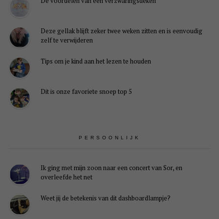
De voordelen van een verzwaringsdeken
Deze gellak blijft zeker twee weken zitten en is eenvoudig
zelf te verwijderen
Tips om je kind aan het lezen te houden
Dit is onze favoriete snoep top 5
PERSOONLIJK
Ik ging met mijn zoon naar een concert van Sor, en
overleefde het net
Weet jij de betekenis van dit dashboardlampje?
Je