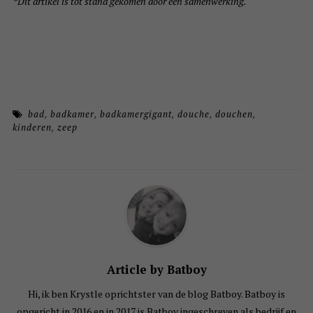
*Dit artikel is tot stand gekomen door een samenwerking.
bad
,
badkamer
,
badkamergigant
,
douche
,
douchen
,
kinderen
,
zeep
Article by Batboy
Hi, ik ben Krystle oprichtster van de blog Batboy. Batboy is
opgericht in 2016 en in 2017 is Batboy ingeschreven als bedrijf en