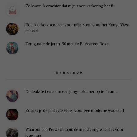
instellingen
Zo kwam ik erachter dat mijn zoon verkering heeft
kunnen
ervoor
zorgen
Hoe ik tickets scoorde voor mijn zoon voor het Kanye West
dat
concert
je
deze
Terug naar de jaren ’90 met de Backstreet Boys
inhoud
niet
kunt
zien.
Hoogstwaarschijnlijk
heb
INTERIEUR
je
Experience
uitgeschakeld.
De leukste items om een jongenskamer op te fleuren
lingen weergeven
Zo kies je de perfecte vloer voor een moderne woonstijl
Waarom een Perzisch tapijt de investering waard is voor
jouw huis