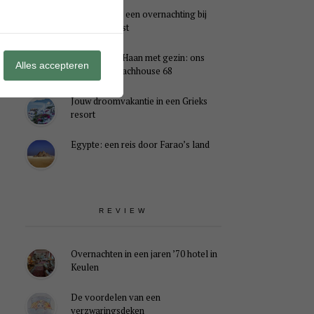
Genieten van een overnachting bij
B&B Landlust
Midweek De Haan met gezin: ons
Alles accepteren
verblijf in Beachhouse 68
Jouw droomvakantie in een Grieks
resort
Egypte: een reis door Farao’s land
REVIEW
Overnachten in een jaren ’70 hotel in
Keulen
De voordelen van een
verzwaringsdeken