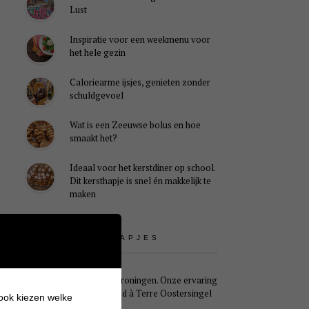
Lust
Inspiratie voor een weekmenu voor
het hele gezin
Caloriearme ijsjes, genieten zonder
schuldgevoel
Wat is een Zeeuwse bolus en hoe
smaakt het?
Ideaal voor het kerstdiner op school.
Dit kersthapje is snel én makkelijk te
maken
UITSTAPJES
Weekendje Groningen. Onze ervaring
met B&B Pied à Terre Oostersingel
 ook kiezen welke