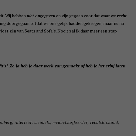
eit. Wij hebben
niet opgegeven
en zijn gegaan voor dat waar we
recht
ang doorgegaan totdat wij ons gelijk hadden gekregen, maar nu na
rlost zijn van Seats and Sofa’s. Nooit zal ik daar meer een stap
fa’s? Zo ja heb je daar werk van gemaakt of heb je het erbij laten
enberg
,
interieur
,
meubels
,
meubelstoffeerder
,
rechtsbijstand
,