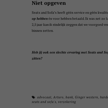
Niet opgeven
Seats and Sofa’s heeft géén service en géén kwalit
op hebben
én voor hebben betaald. Ik was net zo l
2,5 jaar kan ik eindelijk zeggen dat we voorgoed ve
binnen zetten.
Heb jij ook een slechte ervaring met Seats and So
zitten?
advocaat
,
Arturo
,
bank
,
Ginger western
,
hard
seats and sofa's
,
verzekering