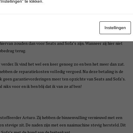
Instellingen" te klikken.
n wij gingen hier niet mee akkoord.
bedrag terug?
Instellingen
eit is en ik vind ze gewoon erg mooi wilde ik de banken laten
ervan zouden dan voor Seats and Sofa’s zijn. Wanneer zij hier niet
pbedrag terug.
r verder. Ik vind het wel een keer genoeg zo en ben het meer dan zat.
 hebben de reparatiekosten volledig vergoed. Na deze betaling is de
ok geen garantievorderingen meer ten opzichte van Seats and Sofa’s.
 niks voor en ik ben blij dat ik van ze af ben!
toffeerder Arturo. Zij hebben de binnenvulling vernieuwd met een
n stevige zit. De naden zijn met een naaimachine stevig hersteld. Dit
d Sofa’s met de hand aan de buitenkant.