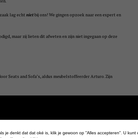
len.
rzaak lag echt
niet
bij ons! We gingen opzoek naar een expert en
digd, maar zij lieten dit afweten en zijn niet ingegaan op deze
door Seats and Sofa’s, aldus meubelstoffeerder Arturo. Zijn
xperts van Seats and Sofa’s) te herstellen gaat
99% van de
liteit
waardoor deze gemakkelijk inzakt en spanning op de naden
ls je denkt dat dat oké is, klik je gewoon op "Alles accepteren". U kunt
 van Seats and Sofa’s daarop was dat wij bij hun andere banken