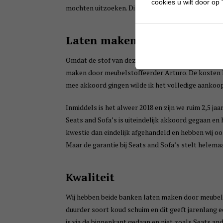
cookies u wilt door op "
mochten uitzoeken. Dit was natuurlijk geen optie e
Laten maken of het aankoop
Omdat de stof van deze banken wel van goede kwalit
maken door meubelstoffeerder Arturo. De kosten hi
mee akkoord gingen wilde ik het volledige aankoo
Inmiddels is het alweer 2018 en zijn we ruim 2,5 jaa
Seats and Sofa’s is uiteindelijk akkoord gegaan en
kwestie dan eindelijk afgehandeld en hebben wij o
Maar de garantie bij Seats and Sofa’s stelt helemaal
Kwaliteit
Wij hebben beide banken laten maken door meubels
duurder soort koud schuim en dit geeft jarenlang ee
is via de binnenkant gedaan en niet zoals Seats an