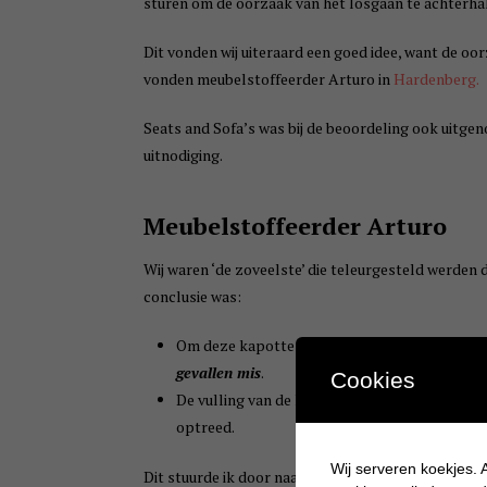
sturen om de oorzaak van het losgaan te achterha
Dit vonden wij uiteraard een goed idee, want de oo
vonden meubelstoffeerder Arturo in
Hardenberg.
Seats and Sofa’s was bij de beoordeling ook uitgeno
uitnodiging.
Meubelstoffeerder Arturo
Wij waren ‘de zoveelste’ die teleurgesteld werden 
conclusie was:
Om deze kapotte naad met de hand (zoals de e
gevallen mis
.
Cookies
De vulling van de kussens is van
goedkope kwa
optreed.
Wij serveren koekjes. A
Dit stuurde ik door naar de advocaat. Het antwoord