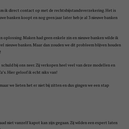
am ik direct contact op met de rechtsbijstandsverzekering. Het is
uwe banken koopt en nog geen jaar later heb je al 3 nieuwe banken
een oplossing. Maken had geen enkele zin en nieuwe banken wilde ik
e wel nieuwe banken. Maar dan zouden we dit probleem blijven houden
!
e schuld bij ons neer. Zij verkopen heel veel van deze modellen en
a’s. Hier geloof ik echt niks van!
aar we lieten het er niet bij zitten en dus gingen we een stap
ad niet vanzelf kapot kan zijn gegaan. Zij wilden een expert laten