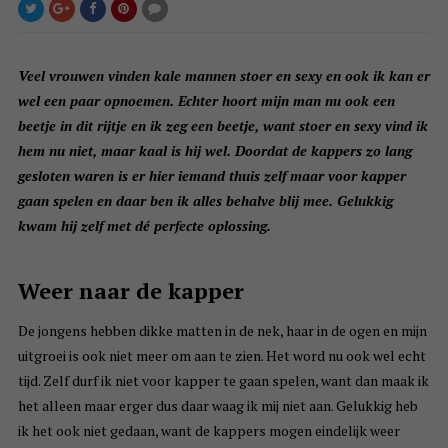
Veel vrouwen vinden kale mannen stoer en sexy en ook ik kan er
wel een paar opnoemen. Echter hoort mijn man nu ook een
beetje in dit rijtje en ik zeg een beetje, want stoer en sexy vind ik
hem nu niet, maar kaal is hij wel. Doordat de kappers zo lang
gesloten waren is er hier iemand thuis zelf maar voor kapper
gaan spelen en daar ben ik alles behalve blij mee. Gelukkig
kwam hij zelf met dé perfecte oplossing.
Weer naar de kapper
De jongens hebben dikke matten in de nek, haar in de ogen en mijn
uitgroei is ook niet meer om aan te zien. Het word nu ook wel echt
tijd. Zelf durf ik niet voor kapper te gaan spelen, want dan maak ik
het alleen maar erger dus daar waag ik mij niet aan. Gelukkig heb
ik het ook niet gedaan, want de kappers mogen eindelijk weer