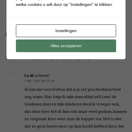
welke cookies u wilt door op "Instellingen" te klikken.
Instellingen
Rare gewoontes bij kinderen
Alles accepteren
THIS ARTICLE HAS 7 COMMENTS
Lodi
schreef:
7 MEI 2020 OM 07:18
Ik kan me voorstellen dat je je rot geschrokken bent
zeg, wauw. Hier knip ik mijn man altijd zelf (met de
tondeuse dan) en mijn kinderen deed ik vroeger ook,
dus deze keer heb ik hun ook maar weet gedaan, kunnen
ze volgende keer weer naar de kapper toe. Het is niet
dat ze geen haren meer op hun hoofd hebben hoor, het