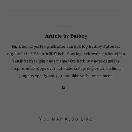
Article by Batboy
Hi, ik ben Krystle oprichtster van de blog Batboy. Batboy is
opgericht in 2016 en in 2017 is Batboy ingeschreven als bedrijf en
ben ik zelfstandig ondernemer. Op Batboy vind je dagelijks
inspirerende blogs over het ouderschap, dagjes uit, fashion,
jongens speelgoed, persoonlijke verhalen en meer.
YOU MAY ALSO LIKE