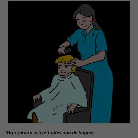
Mijn zoontje vertelt alles aan de kapper