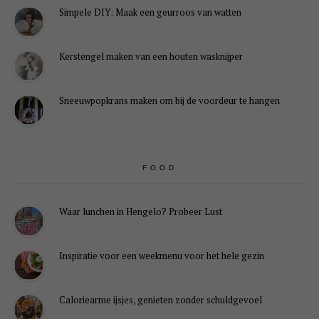
Simpele DIY: Maak een geurroos van watten
Kerstengel maken van een houten wasknijper
Sneeuwpopkrans maken om bij de voordeur te hangen
FOOD
Waar lunchen in Hengelo? Probeer Lust
Inspiratie voor een weekmenu voor het hele gezin
Caloriearme ijsjes, genieten zonder schuldgevoel