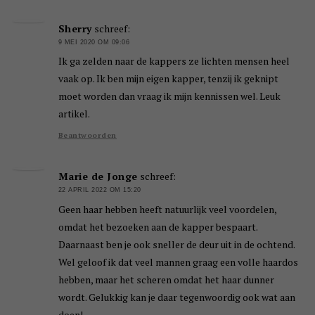
Sherry
schreef:
9 MEI 2020 OM 09:06
Ik ga zelden naar de kappers ze lichten mensen heel
vaak op. Ik ben mijn eigen kapper, tenzij ik geknipt
moet worden dan vraag ik mijn kennissen wel. Leuk
artikel.
Beantwoorden
Marie de Jonge
schreef:
22 APRIL 2022 OM 15:20
Geen haar hebben heeft natuurlijk veel voordelen,
omdat het bezoeken aan de kapper bespaart.
Daarnaast ben je ook sneller de deur uit in de ochtend.
Wel geloof ik dat veel mannen graag een volle haardos
hebben, maar het scheren omdat het haar dunner
wordt. Gelukkig kan je daar tegenwoordig ook wat aan
doen!