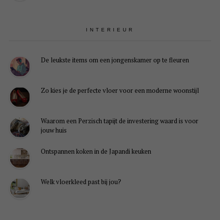
INTERIEUR
De leukste items om een jongenskamer op te fleuren
Zo kies je de perfecte vloer voor een moderne woonstijl
Waarom een Perzisch tapijt de investering waard is voor
jouw huis
Ontspannen koken in de Japandi keuken
Welk vloerkleed past bij jou?