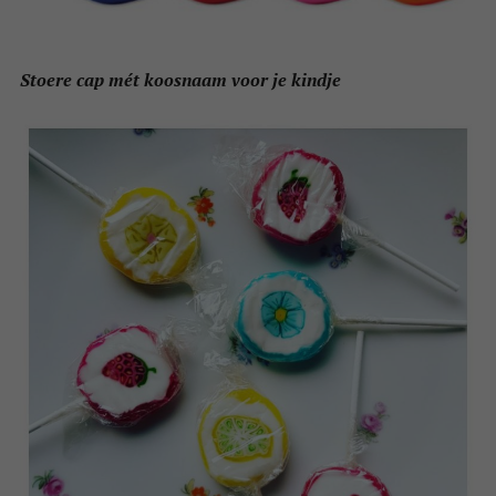
Stoere cap mét koosnaam voor je kindje