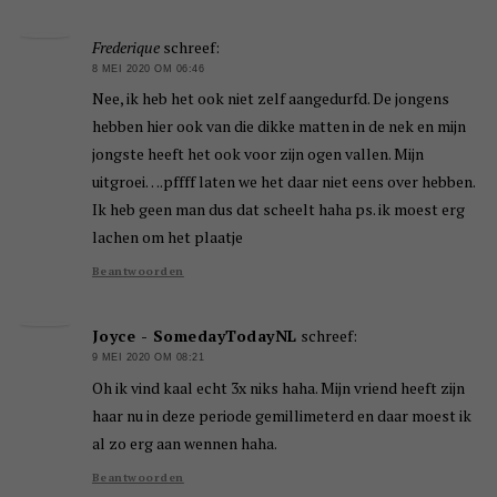
Frederique
schreef:
8 MEI 2020 OM 06:46
Nee, ik heb het ook niet zelf aangedurfd. De jongens
hebben hier ook van die dikke matten in de nek en mijn
jongste heeft het ook voor zijn ogen vallen. Mijn
uitgroei….pffff laten we het daar niet eens over hebben.
Ik heb geen man dus dat scheelt haha ps. ik moest erg
lachen om het plaatje
Beantwoorden
Joyce - SomedayTodayNL
schreef:
9 MEI 2020 OM 08:21
Oh ik vind kaal echt 3x niks haha. Mijn vriend heeft zijn
haar nu in deze periode gemillimeterd en daar moest ik
al zo erg aan wennen haha.
Beantwoorden