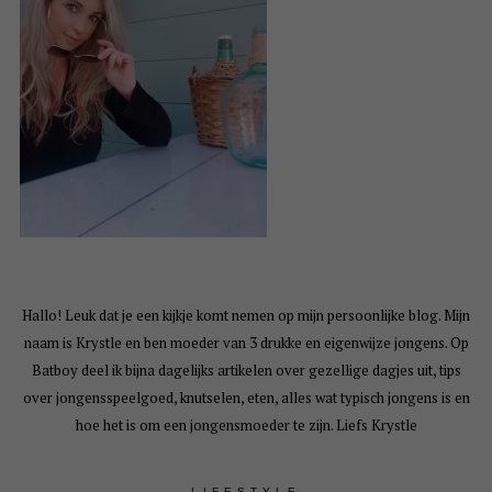
Hallo! Leuk dat je een kijkje komt nemen op mijn persoonlijke blog. Mijn
naam is Krystle en ben moeder van 3 drukke en eigenwijze jongens. Op
Batboy deel ik bijna dagelijks artikelen over gezellige dagjes uit, tips
over jongensspeelgoed, knutselen, eten, alles wat typisch jongens is en
hoe het is om een jongensmoeder te zijn. Liefs Krystle
LIFESTYLE