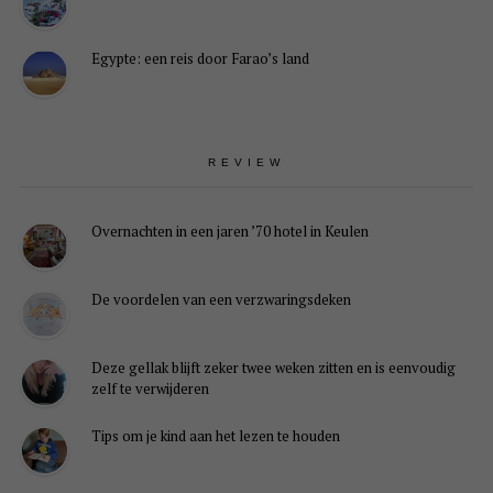
Egypte: een reis door Farao’s land
REVIEW
Overnachten in een jaren ’70 hotel in Keulen
De voordelen van een verzwaringsdeken
Deze gellak blijft zeker twee weken zitten en is eenvoudig
zelf te verwijderen
Tips om je kind aan het lezen te houden