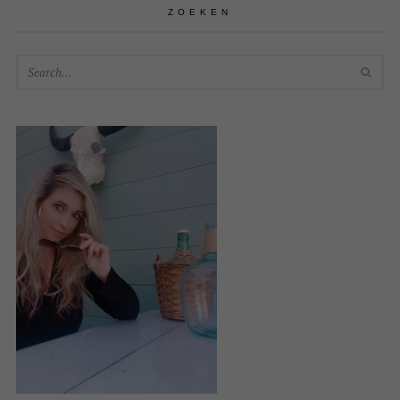
ZOEKEN
SEA