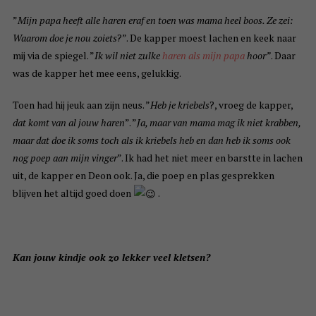
”
Mijn papa heeft alle haren eraf en toen was mama heel boos. Ze zei:
Waarom doe je nou zoiets
?”. De kapper moest lachen en keek naar
mij via de spiegel. ”
Ik wil niet zulke
haren als mijn papa
hoor”
. Daar
was de kapper het mee eens, gelukkig.
Toen had hij jeuk aan zijn neus. ”
Heb je kriebels
?, vroeg de kapper,
dat komt van al jouw haren
”. ”
Ja, maar van mama mag ik niet krabben,
maar dat doe ik soms toch als ik kriebels heb en dan heb ik soms ook
nog poep aan mijn vinger
”. Ik had het niet meer en barstte in lachen
uit, de kapper en Deon ook. Ja, die poep en plas gesprekken
blijven het altijd goed doen
.
Kan jouw kindje ook zo lekker veel kletsen?