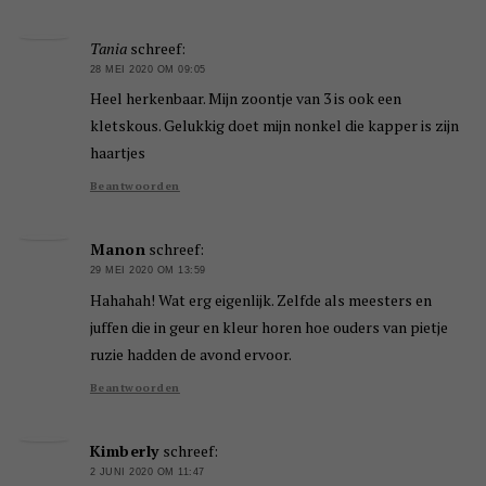
Tania
schreef:
28 MEI 2020 OM 09:05
Heel herkenbaar. Mijn zoontje van 3 is ook een
kletskous. Gelukkig doet mijn nonkel die kapper is zijn
haartjes
Beantwoorden
Manon
schreef:
29 MEI 2020 OM 13:59
Hahahah! Wat erg eigenlijk. Zelfde als meesters en
juffen die in geur en kleur horen hoe ouders van pietje
ruzie hadden de avond ervoor.
Beantwoorden
Kimberly
schreef:
2 JUNI 2020 OM 11:47