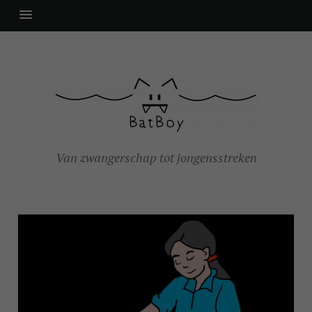
Van zwangerschap tot jongensstreken