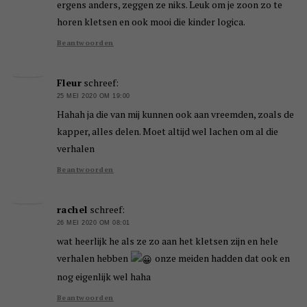
ergens anders, zeggen ze niks. Leuk om je zoon zo te
horen kletsen en ook mooi die kinder logica.
Beantwoorden
Fleur
schreef:
25 MEI 2020 OM 19:00
Hahah ja die van mij kunnen ook aan vreemden, zoals de
kapper, alles delen. Moet altijd wel lachen om al die
verhalen
Beantwoorden
rachel
schreef:
26 MEI 2020 OM 08:01
wat heerlijk he als ze zo aan het kletsen zijn en hele
verhalen hebben
onze meiden hadden dat ook en
nog eigenlijk wel haha
Beantwoorden