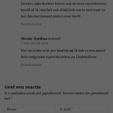
Jazeker, mijn dochter kletst ook de oren van iedereens
hoofd af. Ik vind het ook altijd leuk om te zien waar ze
het dan met iemand anders over heeft.
Beantwoorden
Nicole Orriëns
schreef:
5 JUNI 2020 OM 08:49
Het verschilt echt per kind bij mij. Ik heb er een aantal
hele zwijgzame types bij zitten, en 1 babbelkous.
Beantwoorden
Geef een reactie
Je e-mailadres wordt niet gepubliceerd.
Vereiste velden zijn gemarkeerd
met
*
Naam
E-
*
mail