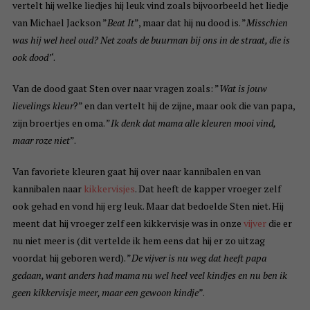
vertelt hij welke liedjes hij leuk vind zoals bijvoorbeeld het liedje
van Michael Jackson ”
Beat It
”, maar dat hij nu dood is. ”
Misschien
was hij wel heel oud? Net zoals de buurman bij ons in de straat, die is
ook dood’
‘.
Van de dood gaat Sten over naar vragen zoals: ”
Wat is jouw
lievelings kleur
?” en dan vertelt hij de zijne, maar ook die van papa,
zijn broertjes en oma. ”
Ik denk dat mama alle kleuren mooi vind,
maar roze niet
”.
Van favoriete kleuren gaat hij over naar kannibalen en van
kannibalen naar
kikkervisjes
. Dat heeft de kapper vroeger zelf
ook gehad en vond hij erg leuk. Maar dat bedoelde Sten niet. Hij
meent dat hij vroeger zelf een kikkervisje was in onze
vijver
die er
nu niet meer is
(dit vertelde ik hem eens dat hij er zo uitzag
voordat hij geboren werd)
. ”
De vijver is nu weg dat heeft papa
gedaan, want
anders had mama nu wel heel veel kindjes
en nu ben ik
geen kikkervisje meer, maar een gewoon kindje”
.