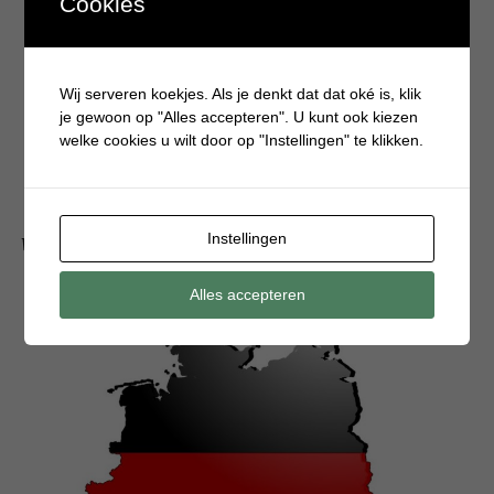
Cookies
Wij serveren koekjes. Als je denkt dat dat oké is, klik
je gewoon op "Alles accepteren". U kunt ook kiezen
welke cookies u wilt door op "Instellingen" te klikken.
Instellingen
Wat als je kindje nog niet zindelijk is?
Alles accepteren