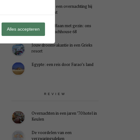
Genieten van een overnachting bij
B&B Landlust
Midweek De Haan met gezin: ons
Alles accepteren
verblijf in Beachhouse 68
Jouw droomvakantie in een Grieks
resort
Egypte: een reis door Farao’s land
REVIEW
Overnachten in een jaren ’70 hotel in
Keulen
De voordelen van een
verzwaringsdeken