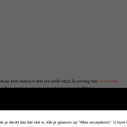
phone kunt maken is met een selfie stick. Ik ontving van
Cellularline
. Deze kun je trouwens ook gebruiken voor je IPhone.
ls je denkt dat dat oké is, klik je gewoon op "Alles accepteren". U kunt