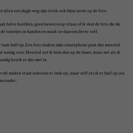
 allen een dagje weg zijn sta ik ook bijna nooit op de foto.
aak halve hoofden, geen benen erop staan of ik vind de foto die hij
 de touwtjes in handen en maak ze daarom liever zelf.
elf vaak half op. Een foto maken mijn smartphone gaat dus meestal
t weinig voor. Meestal zet ik hem dan op de timer, maar net als ik
ndig ben ik er dus niet in.
wil maken staat iedereen er leuk op, maar zelf sta ik er half op (en
hieronder: