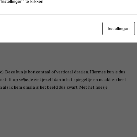
Instellingen" te klikken.
Instellingen
ic). Deze kun je horizontaal of verticaal draaien. Hiermee kun je dus
instelt op
selfie
. Je ziet jezelf dan in het spiegeltje en maakt zo heel
n als ik hem omsla is het beeld dus zwart. Met het hoesje