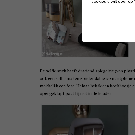
cookies u wilt door op "
De selfie stick heeft draaiend spiegeltje (van plast
ook een selfie maken zonder dat je je smartphone 
makkelijk een foto. Helaas heb ik een boekhoesje e
opengeklapt past hij niet in de houder.