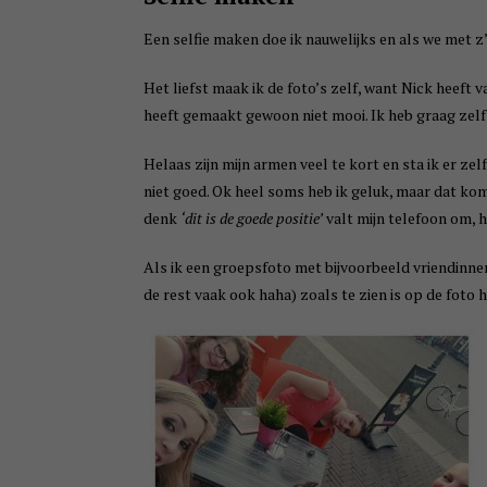
Een selfie maken doe ik nauwelijks en als we met z’n
Het liefst maak ik de foto’s zelf, want Nick heeft v
heeft gemaakt gewoon niet mooi. Ik heb graag zelf
Helaas zijn mijn armen veel te kort en sta ik er z
niet goed. Ok heel soms heb ik geluk, maar dat kom
denk
‘dit is de goede positie’
valt mijn telefoon om, ha
Als ik een groepsfoto met bijvoorbeeld vriendinnen 
de rest vaak ook haha) zoals te zien is op de foto 