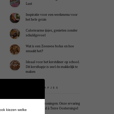
Lust
Inspiratie voor een weekmenu voor
het hele gezin
Caloriearme ijsjes, genieten zonder
schuldgevoel
Wat is een Zeeuwse bolus en hoe
smaakt het?
Ideaal voor het kerstdiner op school.
Dit kersthapje is snel én makkelijk te
maken
UITSTAPJES
Weekendje Groningen. Onze ervaring
met B&B Pied à Terre Oostersingel
 ook kiezen welke