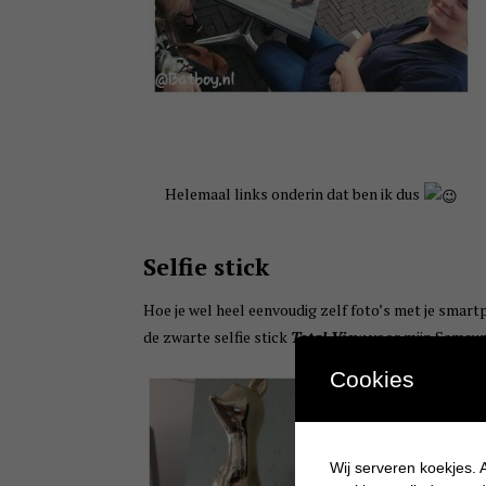
Helemaal links onderin dat ben ik dus
Selfie stick
Hoe je wel heel eenvoudig zelf foto’s met je smart
de zwarte selfie stick
Total View
voor mijn Samsung
Cookies
Wij serveren koekjes. A